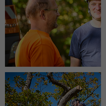
info@yourdomain.com
About us
Lorem ipsum dolor sit amet, consectetuer adipiscing
elit.
Aenean commodo ligula eget dolor. Aenean massa.
Cum sociis natoque penatibus et magnis dis
parturient montes, nascetur ridiculus mus. Donec
quam felis, ultricies nec.