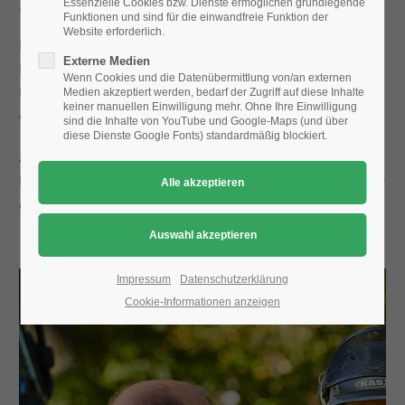
Essenzielle Cookies bzw. Dienste ermöglichen grundlegende
Funktionen und sind für die einwandfreie Funktion der
Website erforderlich.
24h
Fachagrarwirt für Baumpflege & Baumsanierung
Externe Medien
/ 365days
Baumpflegebetrieb in St. Augustin – ein leistungsfähiges
Wenn Cookies und die Datenübermittlung von/an externen
Unternehmen mit motivierten Mitarbeitern
Medien akzeptiert werden, bedarf der Zugriff auf diese Inhalte
keiner manuellen Einwilligung mehr. Ohne Ihre Einwilligung
www.Baumpflege-Rhein-Ruhr.de
sind die Inhalte von YouTube und Google-Maps (und über
diese Dienste Google Fonts) standardmäßig blockiert.
We offer support for our customers
„Bäume brauchen unsere Lobbyarbeit – bei den Kunden,
Mon - Fri 8:00am - 5:00pm
(GMT +1)
in den Gemeinden und der Fachwelt. Setzt Euch für Bäume
Get in touch
ein – kompetent und entschieden.“
Cybersteel Inc.
376-293 City Road, Suite 600
San Francisco, CA 94102
Impressum
Datenschutzerklärung
Cookie-Informationen anzeigen
Have any questions?
+44 1234 567 890
Drop us a line