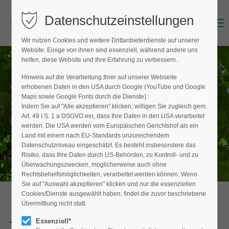
Datenschutzeinstellungen
Menu
Login
Wir nutzen Cookies und weitere Drittanbieterdienste auf unserer
Benutzername (E-Mailadresse)
Website. Einige von ihnen sind essenziell, während andere uns
helfen, diese Website und Ihre Erfahrung zu verbessern.
Hinweis auf die Verarbeitung Ihrer auf unserer Webseite
"EINE STARKE GEMEINSCHAFT"
erhobenen Daten in den USA durch Google (YouTube und Google
Passwort
Maps sowie Google Fonts durch die Dienste):
STELLT SICH VOR ...
Indem Sie auf "Alle akzeptieren" klicken, willigen Sie zugleich gem.
Art. 49 I S. 1 a DSGVO ein, dass Ihre Daten in den USA verarbeitet
Fachverband Baumpflege e.V.
werden. Die USA werden vom Europäischen Gerichtshof als ein
Land mit einem nach EU-Standards unzureichendem
Datenschutzniveau eingeschätzt. Es besteht insbesondere das
Anmelden
Risiko, dass Ihre Daten durch US-Behörden, zu Kontroll- und zu
Überwachungszwecken, möglicherweise auch ohne
Register
|
Lost your password?
Rechtsbehelfsmöglichkeiten, verarbeitet werden können. Wenn
Sie auf "Auswahl akzeptieren" klicken und nur die essenziellen
Support
Cookies/Dienste ausgewählt haben, findet die zuvor beschriebene
Übermittlung nicht statt.
Jörg Cremer
Lorem ipsum dolor sit amet:
Essenziell*