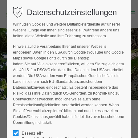
Datenschutzeinstellungen
Menu
Login
Wir nutzen Cookies und weitere Drittanbieterdienste auf unserer
Benutzername (E-Mailadresse)
Website. Einige von ihnen sind essenziell, während andere uns
helfen, diese Website und Ihre Erfahrung zu verbessern.
Hinweis auf die Verarbeitung Ihrer auf unserer Webseite
AKTUELLE MELDUNGEN
erhobenen Daten in den USA durch Google (YouTube und Google
Passwort
Maps sowie Google Fonts durch die Dienste):
vom Fachverband Baumpflege e.V.
Indem Sie auf "Alle akzeptieren" klicken, willigen Sie zugleich gem.
Art. 49 I S. 1 a DSGVO ein, dass Ihre Daten in den USA verarbeitet
werden. Die USA werden vom Europäischen Gerichtshof als ein
Land mit einem nach EU-Standards unzureichendem
Datenschutzniveau eingeschätzt. Es besteht insbesondere das
Anmelden
Risiko, dass Ihre Daten durch US-Behörden, zu Kontroll- und zu
Überwachungszwecken, möglicherweise auch ohne
Register
|
Lost your password?
Rechtsbehelfsmöglichkeiten, verarbeitet werden können. Wenn
Sie auf "Auswahl akzeptieren" klicken und nur die essenziellen
Support
Cookies/Dienste ausgewählt haben, findet die zuvor beschriebene
10.03.2022
Übermittlung nicht statt.
Lorem ipsum dolor sit amet:
Essenziell*