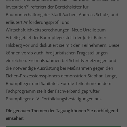
info@yourdomain.com
Investition?“ referiert der Bereichsleiter für
Baumunterhaltung der Stadt Aachen, Andreas Schulz, und
About us
erläutert Anforderungsprofil und
Lorem ipsum dolor sit amet, consectetuer adipiscing
Wirtschaftlichkeitsberechnungen. Neue Urteile zum
elit.
Arbeitsgebiet der Baumpflege stellt der Jurist Rainer
Aenean commodo ligula eget dolor. Aenean massa.
Hilsberg vor und diskutiert sie mit den Teilnehmern. Diese
Cum sociis natoque penatibus et magnis dis
können vorab auch ihre juristischen Fragestellungen
parturient montes, nascetur ridiculus mus. Donec
einreichen. Erstmaßnahmen bei Schnittverletzungen und
quam felis, ultricies nec.
die notwendige Ausrüstung bei Maßnahmen gegen den
Eichen-Prozessionsspinners demonstriert Stephan Lange,
Baumpfleger und Sanitäter. Für die Teilnahme an dem
Fachprogramm stellt der Fachverband geprüfter
Baumpfleger e. V. Fortbildungsbestätigungen aus.
Die genauen Themen der Tagung können Sie nachfolgend
einsehen: