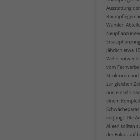
Ausstattung de
Baumpflegeman
Wunder, Abteilu
Neupflanzungen
Ersatzpflanzung
jährlich etwa 1
Welle notwendi
vom Fachverban
Strukturen und A
zur gleichen Ze
nun einzeln nac
einem Komplett
Schwächeparasi
verjüngt. Die A
Alleen sollten 
der Fokus auf 