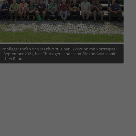
umpfleger trafen sich in Erfurt zu einer Exkursion mit Vortragsteil
1. September 2021, hier Thüringer Landesamt für Landwirtschaft
dlichen Raum.