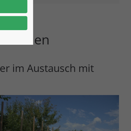
n und
erwenden
er im Austausch mit