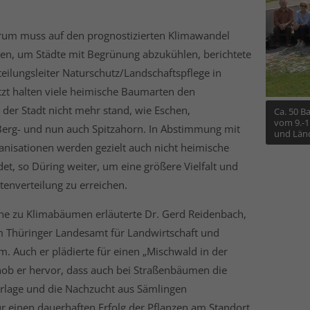
rum muss auf den prognostizierten Klimawandel
en, um Städte mit Begrünung abzukühlen, berichtete
teilungsleiter Naturschutz/Landschaftspflege in
etzt halten viele heimische Baumarten den
der Stadt nicht mehr stand, wie Eschen,
Ca. 50 Ba
vom 9.-1
erg- und nun auch Spitzahorn. In Abstimmung mit
und Län
anisationen werden gezielt auch nicht heimische
, so Düring weiter, um eine größere Vielfalt und
enverteilung zu erreichen.
che zu Klimabäumen erläuterte Dr. Gerd Reidenbach,
im Thüringer Landesamt für Landwirtschaft und
. Auch er plädierte für einen „Mischwald in der
hob er hervor, dass auch bei Straßenbäumen die
rlage und die Nachzucht aus Sämlingen
r einen dauerhaften Erfolg der Pflanzen am Standort