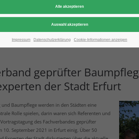
rten-Alleen vermeide
aresistente Bäume v
Impressum
Datenschutzerklärung
Cookie-Informationen anzeigen
rband geprüfter Baumpfleg
perten der Stadt Erfurt
und Baumpflege werden in den Städten eine
ale Rolle spielen, darin waren sich Referenten und
 Vortragstagung des Fachverbandes geprüfter
 10. September 2021 in Erfurt einig. Über 50
 Experten der Stadt diskutierten über die aktuelle