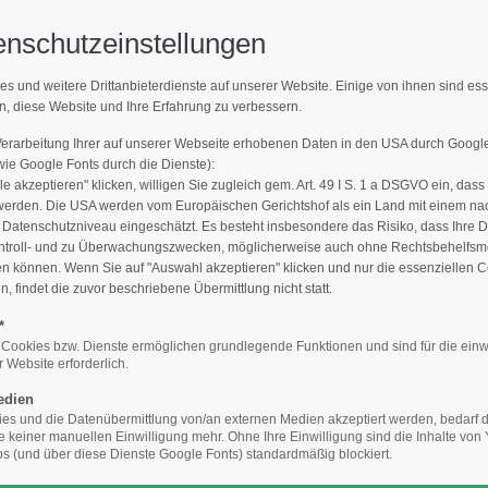
enschutzeinstellungen
Support
Get 
es und weitere Drittanbieterdienste auf unserer Website. Einige von ihnen sind es
LLE MELDUNGEN
n, diese Website und Ihre Erfahrung zu verbessern.
E-Mailadresse)
Lorem ipsum dolor sit amet:
Cyberste
hverband Baumpflege e.V.
376-293
Verarbeitung Ihrer auf unserer Webseite erhobenen Daten in den USA durch Goog
San Fra
e Google Fonts durch die Dienste):
le akzeptieren" klicken, willigen Sie zugleich gem. Art. 49 I S. 1 a DSGVO ein, dass
24h
werden. Die USA werden vom Europäischen Gerichtshof als ein Land mit einem n
/
Hav
atenschutzniveau eingeschätzt. Es besteht insbesondere das Risiko, dass Ihre 
ntroll- und zu Überwachungszwecken, möglicherweise auch ohne Rechtsbehelfsmö
+44
365days
en können. Wenn Sie auf "Auswahl akzeptieren" klicken und nur die essenziellen 
 findet die zuvor beschriebene Übermittlung nicht statt.
Drop
inf
*
Presse / Flyer / Filme
Aktuelle Meldungen
Einarten-Alleen v
 Cookies bzw. Dienste ermöglichen grundlegende Funktionen und sind für die einw
 Website erforderlich.
We offer support for our
your password?
customers
edien
Mon - Fri 8:00am - 5:00pm
s und die Datenübermittlung von/an externen Medien akzeptiert werden, bedarf de
(GMT +1)
te keiner manuellen Einwilligung mehr. Ohne Ihre Einwilligung sind die Inhalte vo
 (und über diese Dienste Google Fonts) standardmäßig blockiert.