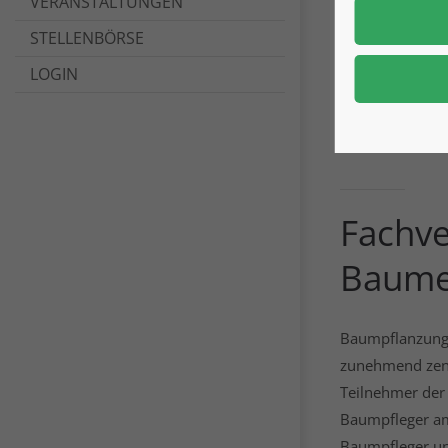
VERANSTALTUNGEN
STELLENBÖRSE
Eina
LOGIN
klim
Fachve
Baumex
Baumpflanzung 
zunehmend zentr
Teilnehmer der
Baumpfleger am
Baumpfleger und