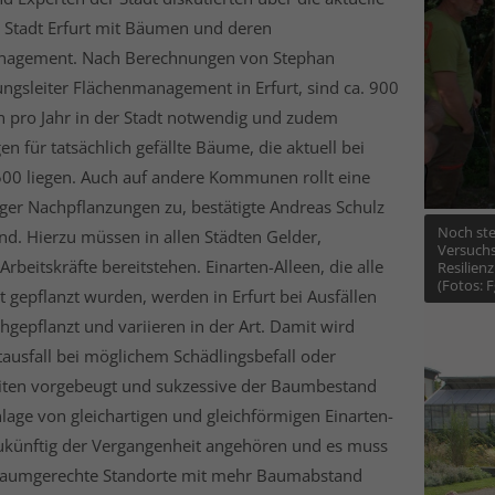
r Stadt Erfurt mit Bäumen und deren
agement. Nach Berechnungen von Stephan
ngsleiter Flächenmanagement in Erfurt, sind ca. 900
 pro Jahr in der Stadt notwendig und zudem
en für tatsächlich gefällte Bäume, die aktuell bei
500 liegen. Auch auf andere Kommunen rollt eine
ger Nachpflanzungen zu, bestätigte Andreas Schulz
Noch ste
d. Hierzu müssen in allen Städten Gelder,
Versuchs
rbeitskräfte bereitstehen. Einarten-Alleen, die alle
Resilienz
(Fotos: 
it gepflanzt wurden, werden in Erfurt bei Ausfällen
hgepflanzt und variieren in der Art. Damit wird
ausfall bei möglichem Schädlingsbefall oder
ten vorgebeugt und sukzessive der Baumbestand
nlage von gleichartigen und gleichförmigen Einarten-
zukünftig der Vergangenheit angehören und es muss
baumgerechte Standorte mit mehr Baumabstand