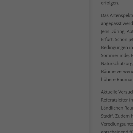
erfolgen.
Das Artenspekt
angepasst werd
Jens Düring, Ab
Erfurt. Schon j
Bedingungen in 
Sommerlinde, B
Naturschutzorg
Bäume verwendet
höhere Baumart
Aktuelle Versu
Referatsleiter 
Ländlichen Raum
Stadt“. Zudem 
Veredlungsunte
entscheidend fü