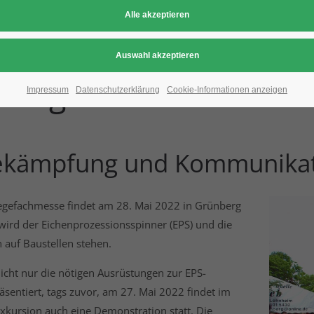
aumpflegefachmesse a
berg
Impressum
Datenschutzerklärung
Cookie-Informationen anzeigen
ekämpfung und Kommunikat
egefachmesse findet am 28. Mai 2022 in Grünberg
 wird der Eichenprozessionsspinner (EPS) und die
auf Baustellen stehen.
cht nur die nötigen Ausrüstungen zur EPS-
entiert, tags zuvor, am 27. Mai 2022 findet im
xkursion auch eine Demonstration statt. Die