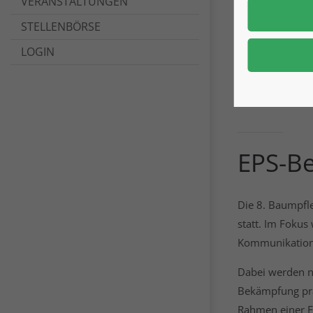
VERANSTALTUNGEN
STELLENBÖRSE
8. B
LOGIN
Grün
EPS-B
Die 8. Baumpfl
statt. Im Fokus
Kommunikation 
Dabei werden ni
Bekämpfung präs
Rahmen einer E