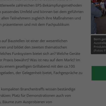
ittlerweile zahlreichen EPS-Bekämpfungsmethoden
in passendes Umfeld und können bei dem geführten
allen Teilnehmern zugleich ihre Maßnahmen und
en präsentieren und mit dem Fachpublikum
Beim ge
uf Baustellen ist einer der wesentlichen
Ausstell
Produkte
oren und bildet den zweiten thematischen
(Fotos: 
elches Funksystem bietet sich an? Welche Geräte
er Praxis bewährt? Was ist neu auf dem Markt? Im
zu einem geselligen Grillabend mit den ca.100
geladen, der Gelegenheit bietet, Fachgespräche zu
es kompakten Branchentreffs wissen beständige
chätzen: Platz für Demonstrationen auch von
, Bäume zum Ausprobieren von