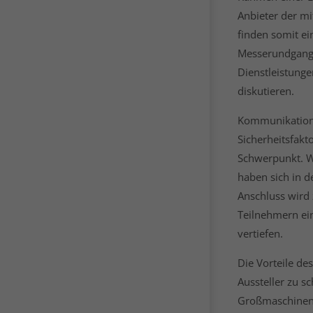
Anbieter der m
finden somit e
Messerundgang 
Dienstleistung
diskutieren.
Kommunikation a
Sicherheitsfakt
Schwerpunkt. W
haben sich in d
Anschluss wird 
Teilnehmern ein
vertiefen.
Die Vorteile d
Aussteller zu s
Großmaschinen