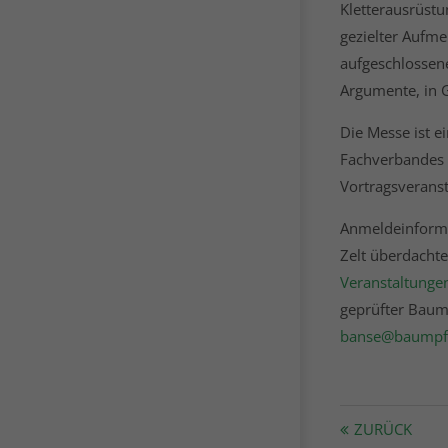
Kletterausrüstu
gezielter Aufme
aufgeschlossen
Argumente, in 
Die Messe ist e
Fachverbandes g
Vortragsverans
Anmeldeinforma
Zelt überdachte
Veranstaltunge
geprüfter Baump
banse@baumpfl
ZURÜCK