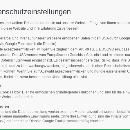
enschutzeinstellungen
Support
Get 
es und weitere Drittanbieterdienste auf unserer Website. Einige von ihnen sind es
LLE MELDUNGEN
n, diese Website und Ihre Erfahrung zu verbessern.
E-Mailadresse)
Lorem ipsum dolor sit amet:
Cyberste
hverband Baumpflege e.V.
376-293
Verarbeitung Ihrer auf unserer Webseite erhobenen Daten in den USA durch Goog
San Fra
e Google Fonts durch die Dienste):
le akzeptieren" klicken, willigen Sie zugleich gem. Art. 49 I S. 1 a DSGVO ein, dass
24h
werden. Die USA werden vom Europäischen Gerichtshof als ein Land mit einem n
/
Hav
atenschutzniveau eingeschätzt. Es besteht insbesondere das Risiko, dass Ihre 
ntroll- und zu Überwachungszwecken, möglicherweise auch ohne Rechtsbehelfsmö
+44
365days
en können. Wenn Sie auf "Auswahl akzeptieren" klicken und nur die essenziellen 
 findet die zuvor beschriebene Übermittlung nicht statt.
Drop
inf
*
Presse / Flyer / Filme
Aktuelle Meldungen
8. Baumpflegefach
 Cookies bzw. Dienste ermöglichen grundlegende Funktionen und sind für die einw
 Website erforderlich.
We offer support for our
your password?
customers
edien
Mon - Fri 8:00am - 5:00pm
s und die Datenübermittlung von/an externen Medien akzeptiert werden, bedarf de
(GMT +1)
te keiner manuellen Einwilligung mehr. Ohne Ihre Einwilligung sind die Inhalte vo
 (und über diese Dienste Google Fonts) standardmäßig blockiert.