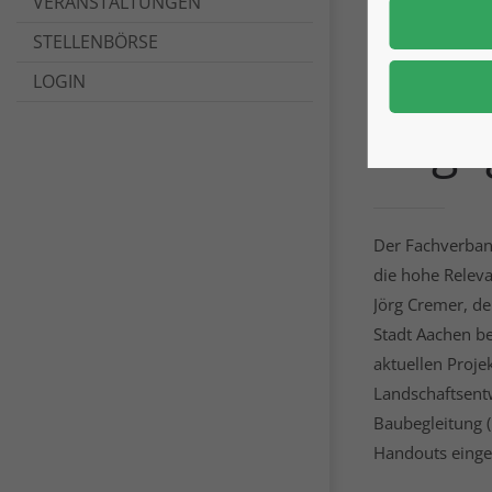
VERANSTALTUNGEN
STELLENBÖRSE
FvB-M
LOGIN
Enga
Der Fachverband
die hohe Relev
Jörg Cremer, de
Stadt Aachen b
aktuellen Proje
Landschaftsent
Baubegleitung 
Handouts einge