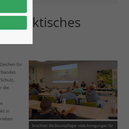
achpraktisches
Zeichen für
erbandes.
 Schulz,
r die
he
kt in
rieben.
brachten die Baumpfleger viele Anregungen für