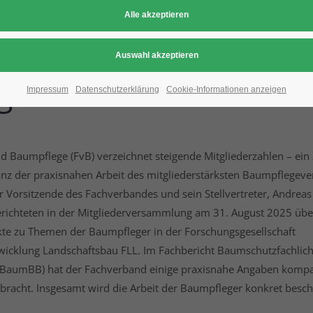
itglieder schätzen f
gement
Impressum
Datenschutzerklärung
Cookie-Informationen anzeigen
 Baumpflege (FvB) verzeichnet steigende Mitgliederzahlen – ein 
anz der praxisnahen Arbeit des mitgliederstärksten Baumpflegev
r Vorsitzende des Fachverbandes und sein Stellvertreter, Andreas
erichteten in der Mitgliederversammlung am 31. August 2025 übe
kte zu Themen der Baumpfleger in der Forschungsgesellschaft
wicklung Landschaftsbau FLL. Im Fachbericht Baumschutzfachlic
(BaumBB) hat der Fachverband einige praxisnahe Angaben kompa
bracht. Insgesamt wird die Arbeit der Baumpfleger konkret besch