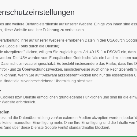
enschutzeinstellungen
Support
Get 
es und weitere Drittanbieterdienste auf unserer Website. Einige von ihnen sind es
LLE MELDUNGEN
n, diese Website und Ihre Erfahrung zu verbessern.
E-Mailadresse)
Lorem ipsum dolor sit amet:
Cyberste
hverband Baumpflege e.V.
376-293
Verarbeitung Ihrer auf unserer Webseite erhobenen Daten in den USA durch Goog
San Fra
e Google Fonts durch die Dienste):
le akzeptieren" klicken, willigen Sie zugleich gem. Art. 49 I S. 1 a DSGVO ein, dass
24h
werden. Die USA werden vom Europäischen Gerichtshof als ein Land mit einem n
/
Hav
atenschutzniveau eingeschätzt. Es besteht insbesondere das Risiko, dass Ihre 
ntroll- und zu Überwachungszwecken, möglicherweise auch ohne Rechtsbehelfsmö
+44
365days
en können. Wenn Sie auf "Auswahl akzeptieren" klicken und nur die essenziellen 
 findet die zuvor beschriebene Übermittlung nicht statt.
Drop
inf
*
Presse / Flyer / Filme
Aktuelle Meldungen
FvB-Mitglieder sch
 Cookies bzw. Dienste ermöglichen grundlegende Funktionen und sind für die einw
 Website erforderlich.
We offer support for our
your password?
customers
edien
Mon - Fri 8:00am - 5:00pm
s und die Datenübermittlung von/an externen Medien akzeptiert werden, bedarf de
(GMT +1)
te keiner manuellen Einwilligung mehr. Ohne Ihre Einwilligung sind die Inhalte vo
 (und über diese Dienste Google Fonts) standardmäßig blockiert.