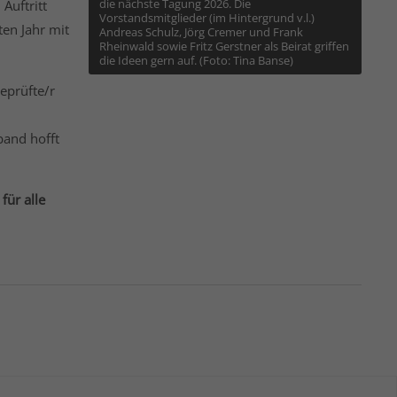
die nächste Tagung 2026. Die
Auftritt
Vorstandsmitglieder (im Hintergrund v.l.)
en Jahr mit
Andreas Schulz, Jörg Cremer und Frank
Rheinwald sowie Fritz Gerstner als Beirat griffen
die Ideen gern auf. (Foto: Tina Banse)
eprüfte/r
band hofft
für alle