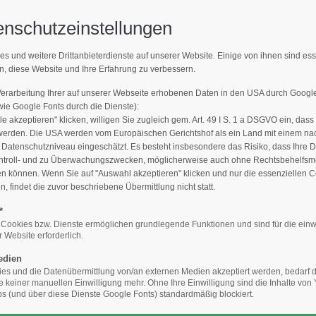
enschutzeinstellungen
Support
Get 
es und weitere Drittanbieterdienste auf unserer Website. Einige von ihnen sind es
MPFLEGER FINDEN
n, diese Website und Ihre Erfahrung zu verbessern.
E-Mailadresse)
Lorem ipsum dolor sit amet:
Cyberste
376-293
Verarbeitung Ihrer auf unserer Webseite erhobenen Daten in den USA durch Goog
den Sie den Fachbetrieb in Ihrer N
San Fra
e Google Fonts durch die Dienste):
le akzeptieren" klicken, willigen Sie zugleich gem. Art. 49 I S. 1 a DSGVO ein, dass
24h
werden. Die USA werden vom Europäischen Gerichtshof als ein Land mit einem n
/
Hav
atenschutzniveau eingeschätzt. Es besteht insbesondere das Risiko, dass Ihre 
ntroll- und zu Überwachungszwecken, möglicherweise auch ohne Rechtsbehelfsmö
+44
365days
en können. Wenn Sie auf "Auswahl akzeptieren" klicken und nur die essenziellen 
 findet die zuvor beschriebene Übermittlung nicht statt.
Drop
inf
*
Baumpfleger finden
Die Qualität macht´s: Geprüfter Baumpflege
 Cookies bzw. Dienste ermöglichen grundlegende Funktionen und sind für die einw
 Website erforderlich.
We offer support for our
your password?
customers
edien
Mon - Fri 8:00am - 5:00pm
s und die Datenübermittlung von/an externen Medien akzeptiert werden, bedarf de
ansicht
(GMT +1)
te keiner manuellen Einwilligung mehr. Ohne Ihre Einwilligung sind die Inhalte vo
 (und über diese Dienste Google Fonts) standardmäßig blockiert.