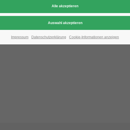
Aufgrund der Datenschutzeinstellungen wird di
Bitte ändern Sie die
Datenschutz-Einstellungen
, indem S
Impressum
Datenschutzerklärung
Cookie-Informationen anzeigen