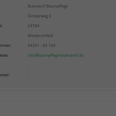
Buenstorf Baumpflege
Ginsterweg 6
l:
24784
Westerrönfeld
ummer:
04331 - 83 169
esse:
info@baumpflege-buenstorf.de
-
mer:
-