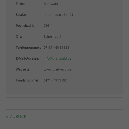
info@yourdomain.com
Firma:
Blattwald
Straße:
Johannesstraße 121
About us
Postleitzahl:
73614
Lorem ipsum dolor sit amet, consectetuer adipiscing
elit.
Ort:
Schorndorf
Aenean commodo ligula eget dolor. Aenean massa.
Telefonnummer:
07181 - 60 59 838
Cum sociis natoque penatibus et magnis dis
parturient montes, nascetur ridiculus mus. Donec
E-Mail-Adresse:
info@blattwald.de
quam felis, ultricies nec.
Webseite:
www.blattwald.de
Handynummer:
0171 - 49 78 085
ZURÜCK