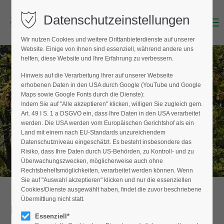
Datenschutzeinstellungen
Menu
Login
Wir nutzen Cookies und weitere Drittanbieterdienste auf unserer
Benutzername (E-Mailadresse)
Website. Einige von ihnen sind essenziell, während andere uns
helfen, diese Website und Ihre Erfahrung zu verbessern.
Hinweis auf die Verarbeitung Ihrer auf unserer Webseite
BAUMPFLEGER FINDEN
erhobenen Daten in den USA durch Google (YouTube und Google
Passwort
Maps sowie Google Fonts durch die Dienste):
Hier finden Sie den Fachbetrieb in Ihrer
Indem Sie auf "Alle akzeptieren" klicken, willigen Sie zugleich gem.
Nähe
Art. 49 I S. 1 a DSGVO ein, dass Ihre Daten in den USA verarbeitet
werden. Die USA werden vom Europäischen Gerichtshof als ein
Land mit einem nach EU-Standards unzureichendem
Datenschutzniveau eingeschätzt. Es besteht insbesondere das
Anmelden
Risiko, dass Ihre Daten durch US-Behörden, zu Kontroll- und zu
Überwachungszwecken, möglicherweise auch ohne
Register
|
Lost your password?
Rechtsbehelfsmöglichkeiten, verarbeitet werden können. Wenn
Sie auf "Auswahl akzeptieren" klicken und nur die essenziellen
Support
Cookies/Dienste ausgewählt haben, findet die zuvor beschriebene
Übermittlung nicht statt.
Detailansicht
Lorem ipsum dolor sit amet:
Essenziell*