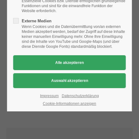
Essenzielle Cookies bzw. Dienste ermöglichen grundlegende
Funktionen und sind für die einwandfreie Funktion der
Website erforderlich.
24h
Aufgrund der Datenschutzeinstellungen wird die Karte
Externe Medien
/ 365days
nicht angezeigt.
Wenn Cookies und die Datenübermittlung von/an externen
Medien akzeptiert werden, bedarf der Zugriff auf diese Inhalte
Bitte ändern Sie die
Datenschutz-Einstellungen
, indem Sie
keiner manuellen Einwilligung mehr. Ohne Ihre Einwilligung
auch "externe Medien" zulassen.
sind die Inhalte von YouTube und Google-Maps (und über
diese Dienste Google Fonts) standardmäßig blockiert.
We offer support for our customers
Mon - Fri 8:00am - 5:00pm
(GMT +1)
Get in touch
Cybersteel Inc.
376-293 City Road, Suite 600
San Francisco, CA 94102
Impressum
Datenschutzerklärung
Cookie-Informationen anzeigen
Have any questions?
+44 1234 567 890
Drop us a line