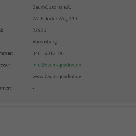
BaumQuadrat e.K.
Wulfsdorfer Weg 199
l:
22926
Ahrensburg
ummer:
040 - 6012106
esse:
info@baum-quadrat.de
www.baum-quadrat.de
mer:
-