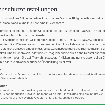
enschutzeinstellungen
Support
Get 
es und weitere Drittanbieterdienste auf unserer Website. Einige von ihnen sind es
MPFLEGER FINDEN
n, diese Website und Ihre Erfahrung zu verbessern.
E-Mailadresse)
Lorem ipsum dolor sit amet:
Cyberste
376-293
Verarbeitung Ihrer auf unserer Webseite erhobenen Daten in den USA durch Goog
den Sie den Fachbetrieb in Ihrer N
San Fra
e Google Fonts durch die Dienste):
le akzeptieren" klicken, willigen Sie zugleich gem. Art. 49 I S. 1 a DSGVO ein, dass
24h
werden. Die USA werden vom Europäischen Gerichtshof als ein Land mit einem n
/
Hav
atenschutzniveau eingeschätzt. Es besteht insbesondere das Risiko, dass Ihre 
ntroll- und zu Überwachungszwecken, möglicherweise auch ohne Rechtsbehelfsmö
+44
365days
en können. Wenn Sie auf "Auswahl akzeptieren" klicken und nur die essenziellen 
 findet die zuvor beschriebene Übermittlung nicht statt.
Drop
inf
*
Baumpfleger finden
Die Qualität macht´s: Geprüfter Baumpflege
 Cookies bzw. Dienste ermöglichen grundlegende Funktionen und sind für die einw
 Website erforderlich.
We offer support for our
your password?
customers
edien
Mon - Fri 8:00am - 5:00pm
s und die Datenübermittlung von/an externen Medien akzeptiert werden, bedarf de
ansicht
(GMT +1)
te keiner manuellen Einwilligung mehr. Ohne Ihre Einwilligung sind die Inhalte vo
 (und über diese Dienste Google Fonts) standardmäßig blockiert.