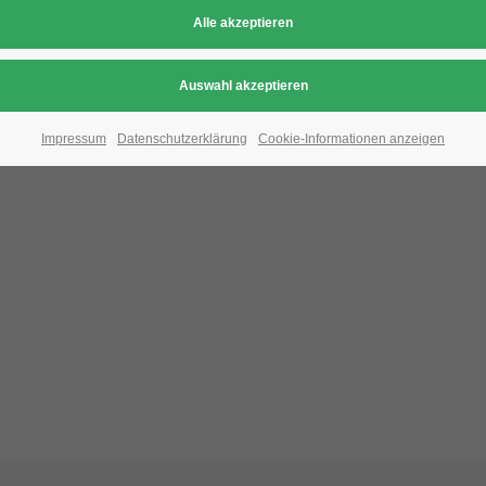
Aufgrund der Datenschutzeinstellungen wird di
Bitte ändern Sie die
Datenschutz-Einstellungen
, indem S
Impressum
Datenschutzerklärung
Cookie-Informationen anzeigen