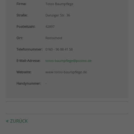
info@yourdomain.com
Firma:
Totos Baumpflege
Straße:
Danziger Str. 36
About us
Postleitzahl:
42897
Lorem ipsum dolor sit amet, consectetuer adipiscing
elit.
Ort:
Remscheid
Aenean commodo ligula eget dolor. Aenean massa.
Telefonnummer:
0160 - 96 88 41 58
Cum sociis natoque penatibus et magnis dis
parturient montes, nascetur ridiculus mus. Donec
E-Mail-Adresse:
totos-baumpflege@posteo.de
quam felis, ultricies nec.
Webseite:
www.totos-baumpflege.de
Handynummer:
-
ZURÜCK