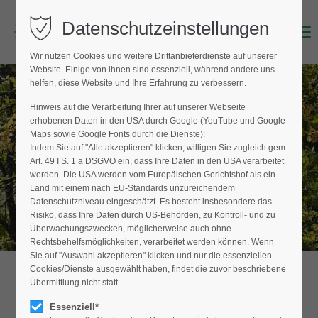
Datenschutzeinstellungen
Menu
Login
Wir nutzen Cookies und weitere Drittanbieterdienste auf unserer
Benutzername (E-Mailadresse)
Website. Einige von ihnen sind essenziell, während andere uns
helfen, diese Website und Ihre Erfahrung zu verbessern.
Hinweis auf die Verarbeitung Ihrer auf unserer Webseite
BAUMPFLEGER FINDEN
erhobenen Daten in den USA durch Google (YouTube und Google
Passwort
Maps sowie Google Fonts durch die Dienste):
Hier finden Sie den Fachbetrieb in Ihrer
Indem Sie auf "Alle akzeptieren" klicken, willigen Sie zugleich gem.
Nähe
Art. 49 I S. 1 a DSGVO ein, dass Ihre Daten in den USA verarbeitet
werden. Die USA werden vom Europäischen Gerichtshof als ein
Land mit einem nach EU-Standards unzureichendem
Datenschutzniveau eingeschätzt. Es besteht insbesondere das
Anmelden
Risiko, dass Ihre Daten durch US-Behörden, zu Kontroll- und zu
Überwachungszwecken, möglicherweise auch ohne
Register
|
Lost your password?
Rechtsbehelfsmöglichkeiten, verarbeitet werden können. Wenn
Sie auf "Auswahl akzeptieren" klicken und nur die essenziellen
Support
Cookies/Dienste ausgewählt haben, findet die zuvor beschriebene
Übermittlung nicht statt.
Detailansicht
Lorem ipsum dolor sit amet:
Essenziell*