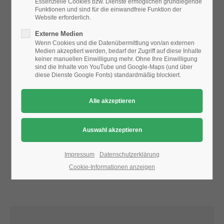
Essenzielle Cookies bzw. Dienste ermöglichen grundlegende
Funktionen und sind für die einwandfreie Funktion der
Website erforderlich.
24h
Aufgrund der Datenschutzeinstellungen wird die Karte
Externe Medien
/ 365days
nicht angezeigt.
Wenn Cookies und die Datenübermittlung von/an externen
Medien akzeptiert werden, bedarf der Zugriff auf diese Inhalte
Bitte ändern Sie die
Datenschutz-Einstellungen
, indem Sie
keiner manuellen Einwilligung mehr. Ohne Ihre Einwilligung
auch "externe Medien" zulassen.
sind die Inhalte von YouTube und Google-Maps (und über
diese Dienste Google Fonts) standardmäßig blockiert.
We offer support for our customers
Mon - Fri 8:00am - 5:00pm
(GMT +1)
Get in touch
Cybersteel Inc.
376-293 City Road, Suite 600
San Francisco, CA 94102
Impressum
Datenschutzerklärung
Cookie-Informationen anzeigen
Have any questions?
+44 1234 567 890
Drop us a line