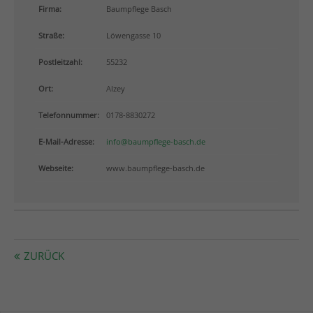
info@yourdomain.com
Firma:
Baumpflege Basch
Straße:
Löwengasse 10
About us
Postleitzahl:
55232
Lorem ipsum dolor sit amet, consectetuer adipiscing
elit.
Ort:
Alzey
Aenean commodo ligula eget dolor. Aenean massa.
Telefonnummer:
0178-8830272
Cum sociis natoque penatibus et magnis dis
parturient montes, nascetur ridiculus mus. Donec
E-Mail-Adresse:
info@baumpflege-basch.de
quam felis, ultricies nec.
Webseite:
www.baumpflege-basch.de
ZURÜCK