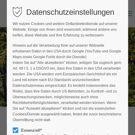
Datenschutzeinstellungen
Menu
Login
Wir nutzen Cookies und weitere Drittanbieterdienste auf unserer
Benutzername (E-Mailadresse)
Website. Einige von ihnen sind essenziell, während andere uns
helfen, diese Website und Ihre Erfahrung zu verbessern.
Hinweis auf die Verarbeitung Ihrer auf unserer Webseite
BAUMPFLEGER FINDEN
erhobenen Daten in den USA durch Google (YouTube und Google
Passwort
Maps sowie Google Fonts durch die Dienste):
Hier finden Sie den Fachbetrieb in Ihrer
Indem Sie auf "Alle akzeptieren" klicken, willigen Sie zugleich gem.
Nähe
Art. 49 I S. 1 a DSGVO ein, dass Ihre Daten in den USA verarbeitet
werden. Die USA werden vom Europäischen Gerichtshof als ein
Land mit einem nach EU-Standards unzureichendem
Datenschutzniveau eingeschätzt. Es besteht insbesondere das
Anmelden
Risiko, dass Ihre Daten durch US-Behörden, zu Kontroll- und zu
Überwachungszwecken, möglicherweise auch ohne
Register
|
Lost your password?
Rechtsbehelfsmöglichkeiten, verarbeitet werden können. Wenn
Sie auf "Auswahl akzeptieren" klicken und nur die essenziellen
Support
Cookies/Dienste ausgewählt haben, findet die zuvor beschriebene
Übermittlung nicht statt.
Detailansicht
Lorem ipsum dolor sit amet:
Essenziell*