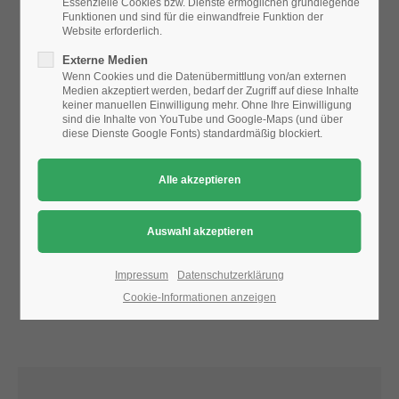
Essenzielle Cookies bzw. Dienste ermöglichen grundlegende
Funktionen und sind für die einwandfreie Funktion der
Website erforderlich.
24h
Aufgrund der Datenschutzeinstellungen wird die Karte
Externe Medien
/ 365days
nicht angezeigt.
Wenn Cookies und die Datenübermittlung von/an externen
Medien akzeptiert werden, bedarf der Zugriff auf diese Inhalte
Bitte ändern Sie die
Datenschutz-Einstellungen
, indem Sie
keiner manuellen Einwilligung mehr. Ohne Ihre Einwilligung
auch "externe Medien" zulassen.
sind die Inhalte von YouTube und Google-Maps (und über
diese Dienste Google Fonts) standardmäßig blockiert.
We offer support for our customers
Mon - Fri 8:00am - 5:00pm
(GMT +1)
Get in touch
Cybersteel Inc.
376-293 City Road, Suite 600
San Francisco, CA 94102
Impressum
Datenschutzerklärung
Cookie-Informationen anzeigen
Have any questions?
+44 1234 567 890
Drop us a line