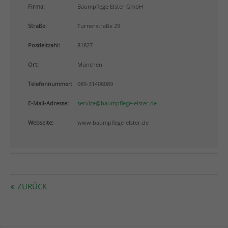
info@yourdomain.com
Firma:
Baumpflege Elster GmbH
Straße:
Turnerstraße 29
About us
Postleitzahl:
81827
Lorem ipsum dolor sit amet, consectetuer adipiscing
elit.
Ort:
München
Aenean commodo ligula eget dolor. Aenean massa.
Telefonnummer:
089-31408089
Cum sociis natoque penatibus et magnis dis
parturient montes, nascetur ridiculus mus. Donec
E-Mail-Adresse:
service@baumpflege-elster.de
quam felis, ultricies nec.
Webseite:
www.baumpflege-elster.de
ZURÜCK