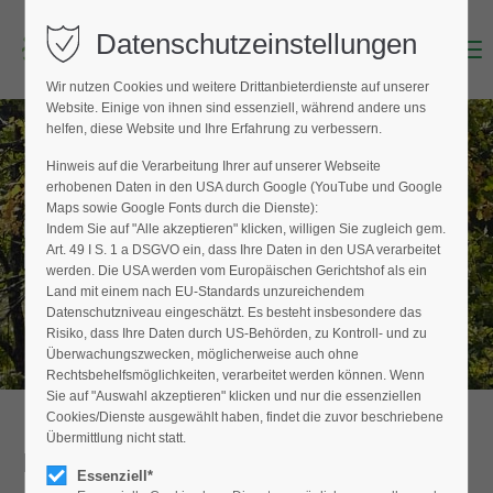
Datenschutzeinstellungen
Menu
Login
Wir nutzen Cookies und weitere Drittanbieterdienste auf unserer
Benutzername (E-Mailadresse)
Website. Einige von ihnen sind essenziell, während andere uns
helfen, diese Website und Ihre Erfahrung zu verbessern.
Hinweis auf die Verarbeitung Ihrer auf unserer Webseite
BAUMPFLEGER FINDEN
erhobenen Daten in den USA durch Google (YouTube und Google
Passwort
Maps sowie Google Fonts durch die Dienste):
Hier finden Sie den Fachbetrieb in Ihrer
Indem Sie auf "Alle akzeptieren" klicken, willigen Sie zugleich gem.
Nähe
Art. 49 I S. 1 a DSGVO ein, dass Ihre Daten in den USA verarbeitet
werden. Die USA werden vom Europäischen Gerichtshof als ein
Land mit einem nach EU-Standards unzureichendem
Datenschutzniveau eingeschätzt. Es besteht insbesondere das
Anmelden
Risiko, dass Ihre Daten durch US-Behörden, zu Kontroll- und zu
Überwachungszwecken, möglicherweise auch ohne
Register
|
Lost your password?
Rechtsbehelfsmöglichkeiten, verarbeitet werden können. Wenn
Sie auf "Auswahl akzeptieren" klicken und nur die essenziellen
Support
Cookies/Dienste ausgewählt haben, findet die zuvor beschriebene
Übermittlung nicht statt.
Detailansicht
Lorem ipsum dolor sit amet:
Essenziell*