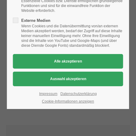
Essenzielle Cookies bzw. Dienste ermöglichen grundlegende
Funktionen und sind für die einwandfreie Funktion der
Website erforderlich.
24h
Aufgrund der Datenschutzeinstellungen wird die Karte
Externe Medien
/ 365days
nicht angezeigt.
Wenn Cookies und die Datenübermittlung von/an externen
Medien akzeptiert werden, bedarf der Zugriff auf diese Inhalte
Bitte ändern Sie die
Datenschutz-Einstellungen
, indem Sie
keiner manuellen Einwilligung mehr. Ohne Ihre Einwilligung
auch "externe Medien" zulassen.
sind die Inhalte von YouTube und Google-Maps (und über
diese Dienste Google Fonts) standardmäßig blockiert.
We offer support for our customers
Mon - Fri 8:00am - 5:00pm
(GMT +1)
Get in touch
Cybersteel Inc.
376-293 City Road, Suite 600
San Francisco, CA 94102
Impressum
Datenschutzerklärung
Cookie-Informationen anzeigen
Have any questions?
+44 1234 567 890
Drop us a line