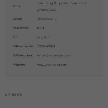
info@yourdomain.com
Gartenzwerg, Rangsdorfer Garten- und
Firma:
Landschaftsbau
About us
Straße:
Am Seekanal 19
Lorem ipsum dolor sit amet, consectetuer adipiscing
Postleitzahl:
15834
elit.
Ort:
Rangsdorf
Aenean commodo ligula eget dolor. Aenean massa.
Cum sociis natoque penatibus et magnis dis
Telefonnummer:
033708-449134
parturient montes, nascetur ridiculus mus. Donec
quam felis, ultricies nec.
E-Mail-Adresse:
kontakt@garten-zwerg.com
Webseite:
www.garten-zwerg.com
ZURÜCK