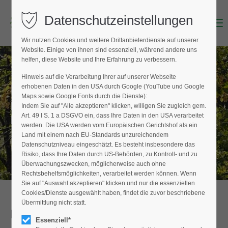
Datenschutzeinstellungen
Menu
Login
Wir nutzen Cookies und weitere Drittanbieterdienste auf unserer
Benutzername (E-Mailadresse)
Website. Einige von ihnen sind essenziell, während andere uns
helfen, diese Website und Ihre Erfahrung zu verbessern.
Hinweis auf die Verarbeitung Ihrer auf unserer Webseite
BAUMPFLEGER FINDEN
erhobenen Daten in den USA durch Google (YouTube und Google
Passwort
Maps sowie Google Fonts durch die Dienste):
Hier finden Sie den Fachbetrieb in Ihrer
Indem Sie auf "Alle akzeptieren" klicken, willigen Sie zugleich gem.
Nähe
Art. 49 I S. 1 a DSGVO ein, dass Ihre Daten in den USA verarbeitet
werden. Die USA werden vom Europäischen Gerichtshof als ein
Land mit einem nach EU-Standards unzureichendem
Datenschutzniveau eingeschätzt. Es besteht insbesondere das
Anmelden
Risiko, dass Ihre Daten durch US-Behörden, zu Kontroll- und zu
Überwachungszwecken, möglicherweise auch ohne
Register
|
Lost your password?
Rechtsbehelfsmöglichkeiten, verarbeitet werden können. Wenn
Sie auf "Auswahl akzeptieren" klicken und nur die essenziellen
Support
Cookies/Dienste ausgewählt haben, findet die zuvor beschriebene
Übermittlung nicht statt.
Detailansicht
Lorem ipsum dolor sit amet:
Essenziell*