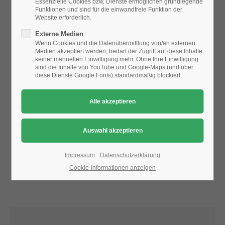
Essenzielle Cookies bzw. Dienste ermöglichen grundlegende
Funktionen und sind für die einwandfreie Funktion der
Website erforderlich.
24h
Aufgrund der Datenschutzeinstellungen wird die Karte
Externe Medien
/ 365days
nicht angezeigt.
Wenn Cookies und die Datenübermittlung von/an externen
Medien akzeptiert werden, bedarf der Zugriff auf diese Inhalte
Bitte ändern Sie die
Datenschutz-Einstellungen
, indem Sie
keiner manuellen Einwilligung mehr. Ohne Ihre Einwilligung
auch "externe Medien" zulassen.
sind die Inhalte von YouTube und Google-Maps (und über
diese Dienste Google Fonts) standardmäßig blockiert.
We offer support for our customers
Mon - Fri 8:00am - 5:00pm
(GMT +1)
Get in touch
Cybersteel Inc.
376-293 City Road, Suite 600
San Francisco, CA 94102
Impressum
Datenschutzerklärung
Cookie-Informationen anzeigen
Have any questions?
+44 1234 567 890
Drop us a line