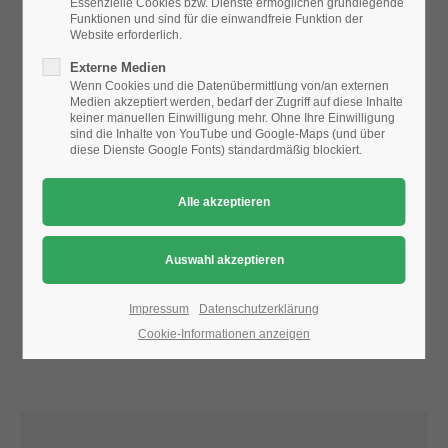
Essenzielle Cookies bzw. Dienste ermöglichen grundlegende
Funktionen und sind für die einwandfreie Funktion der
Website erforderlich.
24h
Aufgrund der Datenschutzeinstellungen wird die Karte
Externe Medien
/ 365days
nicht angezeigt.
Wenn Cookies und die Datenübermittlung von/an externen
Medien akzeptiert werden, bedarf der Zugriff auf diese Inhalte
Bitte ändern Sie die
Datenschutz-Einstellungen
, indem Sie
keiner manuellen Einwilligung mehr. Ohne Ihre Einwilligung
auch "externe Medien" zulassen.
sind die Inhalte von YouTube und Google-Maps (und über
diese Dienste Google Fonts) standardmäßig blockiert.
We offer support for our customers
Mon - Fri 8:00am - 5:00pm
(GMT +1)
Get in touch
Cybersteel Inc.
376-293 City Road, Suite 600
San Francisco, CA 94102
Impressum
Datenschutzerklärung
Cookie-Informationen anzeigen
Have any questions?
+44 1234 567 890
Drop us a line