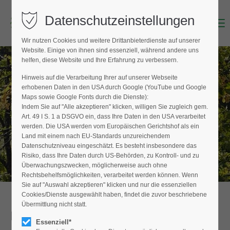
Datenschutzeinstellungen
Menu
Login
Wir nutzen Cookies und weitere Drittanbieterdienste auf unserer
Benutzername (E-Mailadresse)
Website. Einige von ihnen sind essenziell, während andere uns
helfen, diese Website und Ihre Erfahrung zu verbessern.
Hinweis auf die Verarbeitung Ihrer auf unserer Webseite
BAUMPFLEGER FINDEN
erhobenen Daten in den USA durch Google (YouTube und Google
Passwort
Maps sowie Google Fonts durch die Dienste):
Hier finden Sie den Fachbetrieb in Ihrer
Indem Sie auf "Alle akzeptieren" klicken, willigen Sie zugleich gem.
Nähe
Art. 49 I S. 1 a DSGVO ein, dass Ihre Daten in den USA verarbeitet
werden. Die USA werden vom Europäischen Gerichtshof als ein
Land mit einem nach EU-Standards unzureichendem
Datenschutzniveau eingeschätzt. Es besteht insbesondere das
Anmelden
Risiko, dass Ihre Daten durch US-Behörden, zu Kontroll- und zu
Überwachungszwecken, möglicherweise auch ohne
Register
|
Lost your password?
Rechtsbehelfsmöglichkeiten, verarbeitet werden können. Wenn
Sie auf "Auswahl akzeptieren" klicken und nur die essenziellen
Support
Cookies/Dienste ausgewählt haben, findet die zuvor beschriebene
Übermittlung nicht statt.
Detailansicht
Lorem ipsum dolor sit amet:
Essenziell*