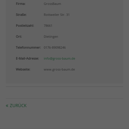
info@yourdomain.com
Firma:
GrossBaum
Straße:
Rottweiler Str. 31
About us
Postleitzahl:
78661
Lorem ipsum dolor sit amet, consectetuer adipiscing
elit.
Ort:
Dietingen
Aenean commodo ligula eget dolor. Aenean massa.
Telefonnummer:
0176-89098246
Cum sociis natoque penatibus et magnis dis
parturient montes, nascetur ridiculus mus. Donec
E-Mail-Adresse:
info@gross-baum.de
quam felis, ultricies nec.
Webseite:
www.gross-baum.de
ZURÜCK