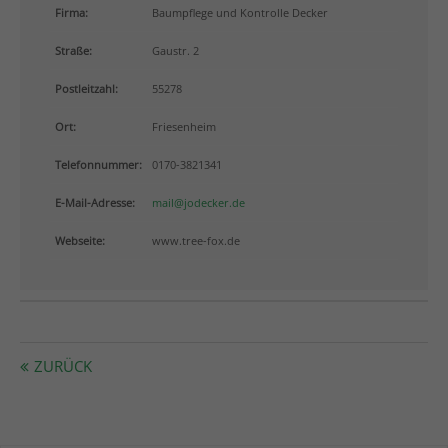
info@yourdomain.com
Firma:
Baumpflege und Kontrolle Decker
Straße:
Gaustr. 2
About us
Postleitzahl:
55278
Lorem ipsum dolor sit amet, consectetuer adipiscing
elit.
Ort:
Friesenheim
Aenean commodo ligula eget dolor. Aenean massa.
Telefonnummer:
0170-3821341
Cum sociis natoque penatibus et magnis dis
parturient montes, nascetur ridiculus mus. Donec
E-Mail-Adresse:
mail@jodecker.de
quam felis, ultricies nec.
Webseite:
www.tree-fox.de
ZURÜCK