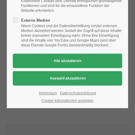
Essenzielle Cookies bzw. Dienste ermöglichen grundlegende
Funktionen und sind für die einwandfreie Funktion der
Website erforderlich.
24h
Aufgrund der Datenschutzeinstellungen wird die Karte
Externe Medien
/ 365days
nicht angezeigt.
Wenn Cookies und die Datenübermittlung von/an externen
Medien akzeptiert werden, bedarf der Zugriff auf diese Inhalte
Bitte ändern Sie die
Datenschutz-Einstellungen
, indem Sie
keiner manuellen Einwilligung mehr. Ohne Ihre Einwilligung
auch "externe Medien" zulassen.
sind die Inhalte von YouTube und Google-Maps (und über
diese Dienste Google Fonts) standardmäßig blockiert.
We offer support for our customers
Mon - Fri 8:00am - 5:00pm
(GMT +1)
Get in touch
Cybersteel Inc.
376-293 City Road, Suite 600
San Francisco, CA 94102
Impressum
Datenschutzerklärung
Cookie-Informationen anzeigen
Have any questions?
+44 1234 567 890
Drop us a line