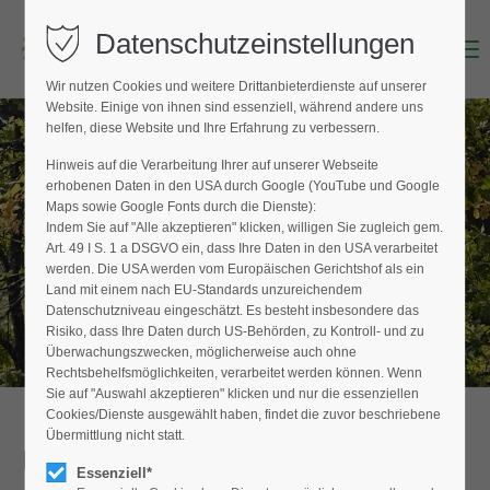
Datenschutzeinstellungen
Menu
Login
Wir nutzen Cookies und weitere Drittanbieterdienste auf unserer
Benutzername (E-Mailadresse)
Website. Einige von ihnen sind essenziell, während andere uns
helfen, diese Website und Ihre Erfahrung zu verbessern.
Hinweis auf die Verarbeitung Ihrer auf unserer Webseite
BAUMPFLEGER FINDEN
erhobenen Daten in den USA durch Google (YouTube und Google
Passwort
Maps sowie Google Fonts durch die Dienste):
Hier finden Sie den Fachbetrieb in Ihrer
Indem Sie auf "Alle akzeptieren" klicken, willigen Sie zugleich gem.
Nähe
Art. 49 I S. 1 a DSGVO ein, dass Ihre Daten in den USA verarbeitet
werden. Die USA werden vom Europäischen Gerichtshof als ein
Land mit einem nach EU-Standards unzureichendem
Datenschutzniveau eingeschätzt. Es besteht insbesondere das
Anmelden
Risiko, dass Ihre Daten durch US-Behörden, zu Kontroll- und zu
Überwachungszwecken, möglicherweise auch ohne
Register
|
Lost your password?
Rechtsbehelfsmöglichkeiten, verarbeitet werden können. Wenn
Sie auf "Auswahl akzeptieren" klicken und nur die essenziellen
Support
Cookies/Dienste ausgewählt haben, findet die zuvor beschriebene
Übermittlung nicht statt.
Detailansicht
Lorem ipsum dolor sit amet:
Essenziell*