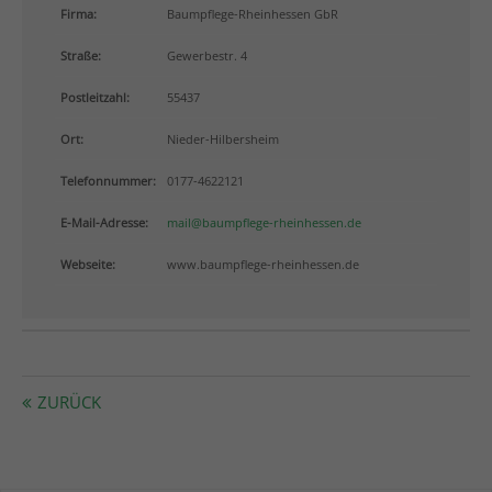
info@yourdomain.com
Firma:
Baumpflege-Rheinhessen GbR
Straße:
Gewerbestr. 4
About us
Postleitzahl:
55437
Lorem ipsum dolor sit amet, consectetuer adipiscing
elit.
Ort:
Nieder-Hilbersheim
Aenean commodo ligula eget dolor. Aenean massa.
Telefonnummer:
0177-4622121
Cum sociis natoque penatibus et magnis dis
parturient montes, nascetur ridiculus mus. Donec
E-Mail-Adresse:
mail@baumpflege-rheinhessen.de
quam felis, ultricies nec.
Webseite:
www.baumpflege-rheinhessen.de
ZURÜCK