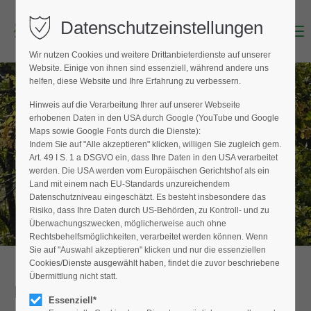
Datenschutzeinstellungen
Menu
Login
Wir nutzen Cookies und weitere Drittanbieterdienste auf unserer
Benutzername (E-Mailadresse)
Website. Einige von ihnen sind essenziell, während andere uns
helfen, diese Website und Ihre Erfahrung zu verbessern.
Hinweis auf die Verarbeitung Ihrer auf unserer Webseite
BAUMPFLEGER FINDEN
erhobenen Daten in den USA durch Google (YouTube und Google
Passwort
Maps sowie Google Fonts durch die Dienste):
Hier finden Sie den Fachbetrieb in Ihrer
Indem Sie auf "Alle akzeptieren" klicken, willigen Sie zugleich gem.
Nähe
Art. 49 I S. 1 a DSGVO ein, dass Ihre Daten in den USA verarbeitet
werden. Die USA werden vom Europäischen Gerichtshof als ein
Land mit einem nach EU-Standards unzureichendem
Datenschutzniveau eingeschätzt. Es besteht insbesondere das
Anmelden
Risiko, dass Ihre Daten durch US-Behörden, zu Kontroll- und zu
Überwachungszwecken, möglicherweise auch ohne
Register
|
Lost your password?
Rechtsbehelfsmöglichkeiten, verarbeitet werden können. Wenn
Sie auf "Auswahl akzeptieren" klicken und nur die essenziellen
Support
Cookies/Dienste ausgewählt haben, findet die zuvor beschriebene
Übermittlung nicht statt.
Detailansicht
Lorem ipsum dolor sit amet:
Essenziell*