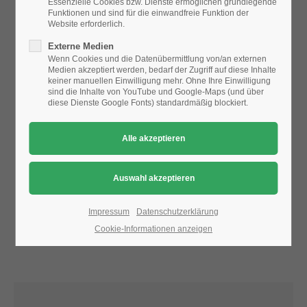
Essenzielle Cookies bzw. Dienste ermöglichen grundlegende
Funktionen und sind für die einwandfreie Funktion der
Website erforderlich.
24h
Aufgrund der Datenschutzeinstellungen wird die Karte
Externe Medien
/ 365days
nicht angezeigt.
Wenn Cookies und die Datenübermittlung von/an externen
Medien akzeptiert werden, bedarf der Zugriff auf diese Inhalte
Bitte ändern Sie die
Datenschutz-Einstellungen
, indem Sie
keiner manuellen Einwilligung mehr. Ohne Ihre Einwilligung
auch "externe Medien" zulassen.
sind die Inhalte von YouTube und Google-Maps (und über
diese Dienste Google Fonts) standardmäßig blockiert.
We offer support for our customers
Mon - Fri 8:00am - 5:00pm
(GMT +1)
Get in touch
Cybersteel Inc.
376-293 City Road, Suite 600
San Francisco, CA 94102
Impressum
Datenschutzerklärung
Cookie-Informationen anzeigen
Have any questions?
+44 1234 567 890
Drop us a line