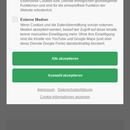
Essenzielle Cookies bzw. Dienste ermöglichen grundlegende
Funktionen und sind für die einwandfreie Funktion der
Website erforderlich.
24h
Aufgrund der Datenschutzeinstellungen wird die Karte
Externe Medien
/ 365days
nicht angezeigt.
Wenn Cookies und die Datenübermittlung von/an externen
Medien akzeptiert werden, bedarf der Zugriff auf diese Inhalte
Bitte ändern Sie die
Datenschutz-Einstellungen
, indem Sie
keiner manuellen Einwilligung mehr. Ohne Ihre Einwilligung
auch "externe Medien" zulassen.
sind die Inhalte von YouTube und Google-Maps (und über
diese Dienste Google Fonts) standardmäßig blockiert.
We offer support for our customers
Mon - Fri 8:00am - 5:00pm
(GMT +1)
Get in touch
Cybersteel Inc.
376-293 City Road, Suite 600
San Francisco, CA 94102
Impressum
Datenschutzerklärung
Cookie-Informationen anzeigen
Have any questions?
+44 1234 567 890
Drop us a line