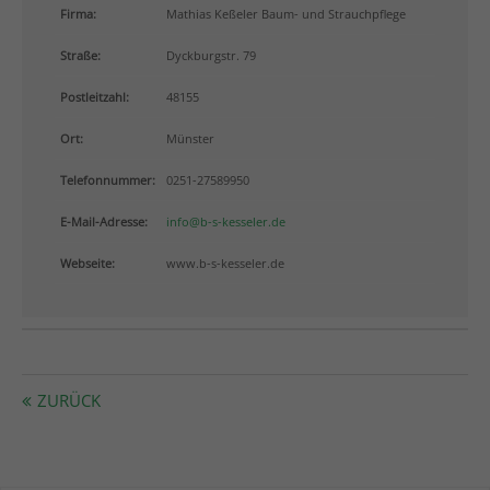
info@yourdomain.com
Firma:
Mathias Keßeler Baum- und Strauchpflege
Straße:
Dyckburgstr. 79
About us
Postleitzahl:
48155
Lorem ipsum dolor sit amet, consectetuer adipiscing
elit.
Ort:
Münster
Aenean commodo ligula eget dolor. Aenean massa.
Telefonnummer:
0251-27589950
Cum sociis natoque penatibus et magnis dis
parturient montes, nascetur ridiculus mus. Donec
E-Mail-Adresse:
info@b-s-kesseler.de
quam felis, ultricies nec.
Webseite:
www.b-s-kesseler.de
ZURÜCK