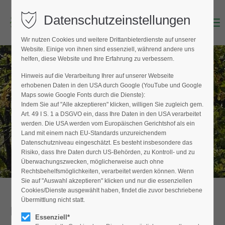
Datenschutzeinstellungen
Menu
Login
Wir nutzen Cookies und weitere Drittanbieterdienste auf unserer
Benutzername (E-Mailadresse)
Website. Einige von ihnen sind essenziell, während andere uns
helfen, diese Website und Ihre Erfahrung zu verbessern.
Hinweis auf die Verarbeitung Ihrer auf unserer Webseite
BAUMPFLEGER FINDEN
erhobenen Daten in den USA durch Google (YouTube und Google
Passwort
Maps sowie Google Fonts durch die Dienste):
Hier finden Sie den Fachbetrieb in Ihrer
Indem Sie auf "Alle akzeptieren" klicken, willigen Sie zugleich gem.
Nähe
Art. 49 I S. 1 a DSGVO ein, dass Ihre Daten in den USA verarbeitet
werden. Die USA werden vom Europäischen Gerichtshof als ein
Land mit einem nach EU-Standards unzureichendem
Datenschutzniveau eingeschätzt. Es besteht insbesondere das
Anmelden
Risiko, dass Ihre Daten durch US-Behörden, zu Kontroll- und zu
Überwachungszwecken, möglicherweise auch ohne
Register
|
Lost your password?
Rechtsbehelfsmöglichkeiten, verarbeitet werden können. Wenn
Sie auf "Auswahl akzeptieren" klicken und nur die essenziellen
Support
Cookies/Dienste ausgewählt haben, findet die zuvor beschriebene
Übermittlung nicht statt.
Detailansicht
Lorem ipsum dolor sit amet:
Essenziell*