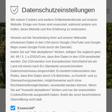
Datenschutzeinstellungen
Menu
Login
Wir nutzen Cookies und weitere Drittanbieterdienste auf unserer
Benutzername (E-Mailadresse)
Website. Einige von ihnen sind essenziell, während andere uns
helfen, diese Website und Ihre Erfahrung zu verbessern.
Hinweis auf die Verarbeitung Ihrer auf unserer Webseite
BAUMPFLEGER FINDEN
erhobenen Daten in den USA durch Google (YouTube und Google
Passwort
Maps sowie Google Fonts durch die Dienste):
Hier finden Sie den Fachbetrieb in Ihrer
Indem Sie auf "Alle akzeptieren" klicken, willigen Sie zugleich gem.
Nähe
Art. 49 I S. 1 a DSGVO ein, dass Ihre Daten in den USA verarbeitet
werden. Die USA werden vom Europäischen Gerichtshof als ein
Land mit einem nach EU-Standards unzureichendem
Datenschutzniveau eingeschätzt. Es besteht insbesondere das
Anmelden
Risiko, dass Ihre Daten durch US-Behörden, zu Kontroll- und zu
Überwachungszwecken, möglicherweise auch ohne
Register
|
Lost your password?
Rechtsbehelfsmöglichkeiten, verarbeitet werden können. Wenn
Sie auf "Auswahl akzeptieren" klicken und nur die essenziellen
Support
Cookies/Dienste ausgewählt haben, findet die zuvor beschriebene
Übermittlung nicht statt.
Detailansicht
Lorem ipsum dolor sit amet:
Essenziell*