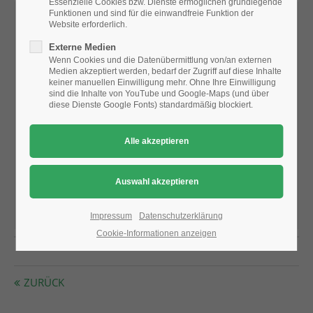
Essenzielle Cookies bzw. Dienste ermöglichen grundlegende
Funktionen und sind für die einwandfreie Funktion der
Website erforderlich.
24h
Firma:
Baum Union Management GmbH
Externe Medien
/ 365days
Wenn Cookies und die Datenübermittlung von/an externen
Straße:
Industriestr. 6
Medien akzeptiert werden, bedarf der Zugriff auf diese Inhalte
keiner manuellen Einwilligung mehr. Ohne Ihre Einwilligung
Postleitzahl:
39126
sind die Inhalte von YouTube und Google-Maps (und über
diese Dienste Google Fonts) standardmäßig blockiert.
We offer support for our customers
Ort:
Magdeburg
Mon - Fri 8:00am - 5:00pm
(GMT +1)
Telefonnummer:
0391 - 8118948
Get in touch
E-Mail-Adresse:
info@baumunion.de
Cybersteel Inc.
Webseite:
www.baumunion.de
376-293 City Road, Suite 600
San Francisco, CA 94102
Impressum
Datenschutzerklärung
Cookie-Informationen anzeigen
Have any questions?
+44 1234 567 890
ZURÜCK
Drop us a line