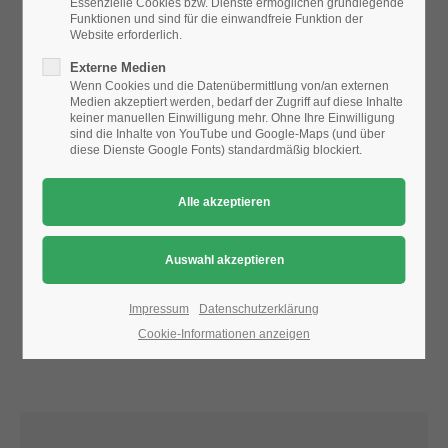
Essenzielle Cookies bzw. Dienste ermöglichen grundlegende
Funktionen und sind für die einwandfreie Funktion der
Website erforderlich.
24h
Aufgrund der Datenschutzeinstellungen wird die Karte
Externe Medien
/ 365days
nicht angezeigt.
Wenn Cookies und die Datenübermittlung von/an externen
Medien akzeptiert werden, bedarf der Zugriff auf diese Inhalte
Bitte ändern Sie die
Datenschutz-Einstellungen
, indem Sie
keiner manuellen Einwilligung mehr. Ohne Ihre Einwilligung
auch "externe Medien" zulassen.
sind die Inhalte von YouTube und Google-Maps (und über
diese Dienste Google Fonts) standardmäßig blockiert.
We offer support for our customers
Mon - Fri 8:00am - 5:00pm
(GMT +1)
Get in touch
Cybersteel Inc.
376-293 City Road, Suite 600
San Francisco, CA 94102
Impressum
Datenschutzerklärung
Cookie-Informationen anzeigen
Have any questions?
+44 1234 567 890
Drop us a line