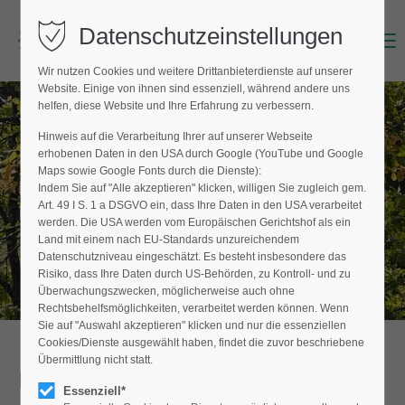
Datenschutzeinstellungen
Menu
Login
Wir nutzen Cookies und weitere Drittanbieterdienste auf unserer
Benutzername (E-Mailadresse)
Website. Einige von ihnen sind essenziell, während andere uns
helfen, diese Website und Ihre Erfahrung zu verbessern.
Hinweis auf die Verarbeitung Ihrer auf unserer Webseite
BAUMPFLEGER FINDEN
erhobenen Daten in den USA durch Google (YouTube und Google
Passwort
Maps sowie Google Fonts durch die Dienste):
Hier finden Sie den Fachbetrieb in Ihrer
Indem Sie auf "Alle akzeptieren" klicken, willigen Sie zugleich gem.
Nähe
Art. 49 I S. 1 a DSGVO ein, dass Ihre Daten in den USA verarbeitet
werden. Die USA werden vom Europäischen Gerichtshof als ein
Land mit einem nach EU-Standards unzureichendem
Datenschutzniveau eingeschätzt. Es besteht insbesondere das
Anmelden
Risiko, dass Ihre Daten durch US-Behörden, zu Kontroll- und zu
Überwachungszwecken, möglicherweise auch ohne
Register
|
Lost your password?
Rechtsbehelfsmöglichkeiten, verarbeitet werden können. Wenn
Sie auf "Auswahl akzeptieren" klicken und nur die essenziellen
Support
Cookies/Dienste ausgewählt haben, findet die zuvor beschriebene
Übermittlung nicht statt.
Detailansicht
Lorem ipsum dolor sit amet:
Essenziell*