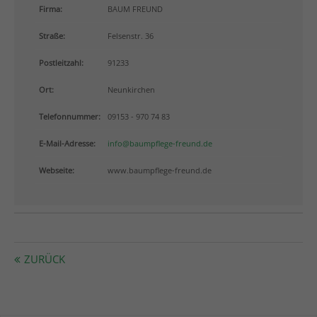
info@yourdomain.com
Firma:
BAUM FREUND
Straße:
Felsenstr. 36
About us
Postleitzahl:
91233
Lorem ipsum dolor sit amet, consectetuer adipiscing
elit.
Ort:
Neunkirchen
Aenean commodo ligula eget dolor. Aenean massa.
Telefonnummer:
09153 - 970 74 83
Cum sociis natoque penatibus et magnis dis
parturient montes, nascetur ridiculus mus. Donec
E-Mail-Adresse:
info@baumpflege-freund.de
quam felis, ultricies nec.
Webseite:
www.baumpflege-freund.de
ZURÜCK