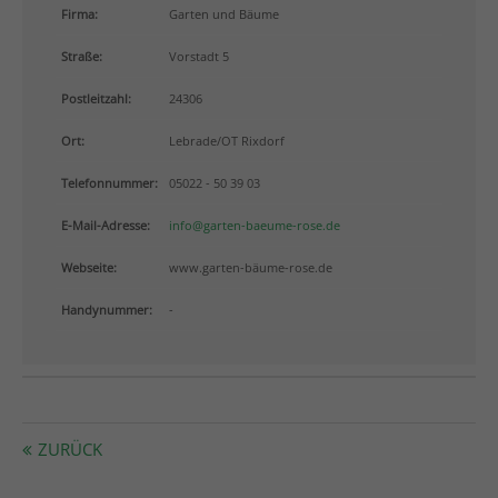
info@yourdomain.com
Firma:
Garten und Bäume
Straße:
Vorstadt 5
About us
Postleitzahl:
24306
Lorem ipsum dolor sit amet, consectetuer adipiscing
elit.
Ort:
Lebrade/OT Rixdorf
Aenean commodo ligula eget dolor. Aenean massa.
Telefonnummer:
05022 - 50 39 03
Cum sociis natoque penatibus et magnis dis
parturient montes, nascetur ridiculus mus. Donec
E-Mail-Adresse:
info@garten-baeume-rose.de
quam felis, ultricies nec.
Webseite:
www.garten-bäume-rose.de
Handynummer:
-
ZURÜCK