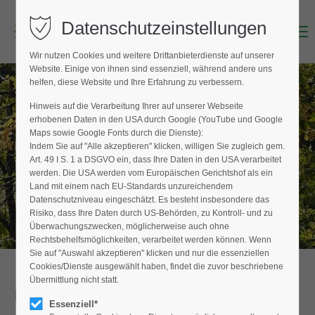
Datenschutzeinstellungen
Menu
Login
Wir nutzen Cookies und weitere Drittanbieterdienste auf unserer
Benutzername (E-Mailadresse)
Website. Einige von ihnen sind essenziell, während andere uns
helfen, diese Website und Ihre Erfahrung zu verbessern.
Hinweis auf die Verarbeitung Ihrer auf unserer Webseite
BAUMPFLEGER FINDEN
erhobenen Daten in den USA durch Google (YouTube und Google
Passwort
Maps sowie Google Fonts durch die Dienste):
Hier finden Sie den Fachbetrieb in Ihrer
Indem Sie auf "Alle akzeptieren" klicken, willigen Sie zugleich gem.
Nähe
Art. 49 I S. 1 a DSGVO ein, dass Ihre Daten in den USA verarbeitet
werden. Die USA werden vom Europäischen Gerichtshof als ein
Land mit einem nach EU-Standards unzureichendem
Datenschutzniveau eingeschätzt. Es besteht insbesondere das
Anmelden
Risiko, dass Ihre Daten durch US-Behörden, zu Kontroll- und zu
Überwachungszwecken, möglicherweise auch ohne
Register
|
Lost your password?
Rechtsbehelfsmöglichkeiten, verarbeitet werden können. Wenn
Sie auf "Auswahl akzeptieren" klicken und nur die essenziellen
Support
Cookies/Dienste ausgewählt haben, findet die zuvor beschriebene
Übermittlung nicht statt.
Detailansicht
Lorem ipsum dolor sit amet:
Essenziell*