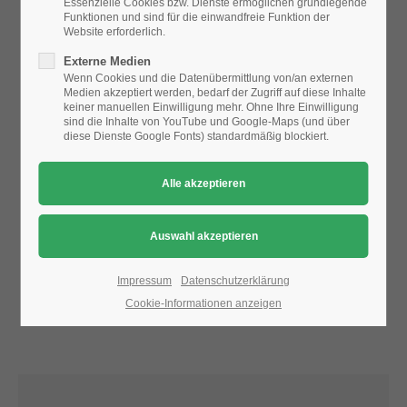
Essenzielle Cookies bzw. Dienste ermöglichen grundlegende
Funktionen und sind für die einwandfreie Funktion der
Website erforderlich.
24h
Aufgrund der Datenschutzeinstellungen wird die Karte
Externe Medien
/ 365days
nicht angezeigt.
Wenn Cookies und die Datenübermittlung von/an externen
Medien akzeptiert werden, bedarf der Zugriff auf diese Inhalte
Bitte ändern Sie die
Datenschutz-Einstellungen
, indem Sie
keiner manuellen Einwilligung mehr. Ohne Ihre Einwilligung
auch "externe Medien" zulassen.
sind die Inhalte von YouTube und Google-Maps (und über
diese Dienste Google Fonts) standardmäßig blockiert.
We offer support for our customers
Mon - Fri 8:00am - 5:00pm
(GMT +1)
Get in touch
Cybersteel Inc.
376-293 City Road, Suite 600
San Francisco, CA 94102
Impressum
Datenschutzerklärung
Cookie-Informationen anzeigen
Have any questions?
+44 1234 567 890
Drop us a line