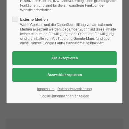
Essenzielle Cookies bzw. Dienste ermöglichen grundlegende
Funktionen und sind für die einwandfreie Funktion der
Website erforderlich.
24h
Aufgrund der Datenschutzeinstellungen wird die Karte
Externe Medien
/ 365days
nicht angezeigt.
Wenn Cookies und die Datenübermittlung von/an externen
Medien akzeptiert werden, bedarf der Zugriff auf diese Inhalte
Bitte ändern Sie die
Datenschutz-Einstellungen
, indem Sie
keiner manuellen Einwilligung mehr. Ohne Ihre Einwilligung
auch "externe Medien" zulassen.
sind die Inhalte von YouTube und Google-Maps (und über
diese Dienste Google Fonts) standardmäßig blockiert.
We offer support for our customers
Mon - Fri 8:00am - 5:00pm
(GMT +1)
Get in touch
Cybersteel Inc.
376-293 City Road, Suite 600
San Francisco, CA 94102
Impressum
Datenschutzerklärung
Cookie-Informationen anzeigen
Have any questions?
+44 1234 567 890
Drop us a line