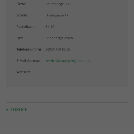
info@yourdomain.com
Firma:
Baumpflege Bleul
Straße:
Hintergasse 17
About us
Postleitzahl:
61169
Lorem ipsum dolor sit amet, consectetuer adipiscing
elit.
Ort:
Friedberg/Hessen
Aenean commodo ligula eget dolor. Aenean massa.
Telefonnummer:
06031-169 86 56
Cum sociis natoque penatibus et magnis dis
parturient montes, nascetur ridiculus mus. Donec
E-Mail-Adresse:
service@baumpflege-bleul.de
quam felis, ultricies nec.
Webseite:
-
ZURÜCK