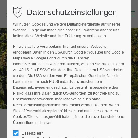
Datenschutzeinstellungen
Menu
Login
Wir nutzen Cookies und weitere Drittanbieterdienste auf unserer
Benutzername (E-Mailadresse)
Website. Einige von ihnen sind essenziell, während andere uns
helfen, diese Website und Ihre Erfahrung zu verbessern.
Hinweis auf die Verarbeitung Ihrer auf unserer Webseite
BAUMPFLEGER FINDEN
erhobenen Daten in den USA durch Google (YouTube und Google
Passwort
Maps sowie Google Fonts durch die Dienste):
Hier finden Sie den Fachbetrieb in Ihrer
Indem Sie auf "Alle akzeptieren" klicken, willigen Sie zugleich gem.
Nähe
Art. 49 I S. 1 a DSGVO ein, dass Ihre Daten in den USA verarbeitet
werden. Die USA werden vom Europäischen Gerichtshof als ein
Land mit einem nach EU-Standards unzureichendem
Datenschutzniveau eingeschätzt. Es besteht insbesondere das
Anmelden
Risiko, dass Ihre Daten durch US-Behörden, zu Kontroll- und zu
Überwachungszwecken, möglicherweise auch ohne
Register
|
Lost your password?
Rechtsbehelfsmöglichkeiten, verarbeitet werden können. Wenn
Sie auf "Auswahl akzeptieren" klicken und nur die essenziellen
Support
Cookies/Dienste ausgewählt haben, findet die zuvor beschriebene
Übermittlung nicht statt.
Detailansicht
Lorem ipsum dolor sit amet:
Essenziell*