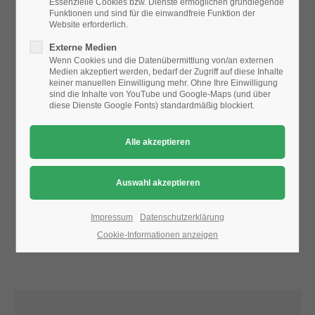
Essenzielle Cookies bzw. Dienste ermöglichen grundlegende
Funktionen und sind für die einwandfreie Funktion der
Website erforderlich.
24h
Aufgrund der Datenschutzeinstellungen wird die Karte
Externe Medien
/ 365days
nicht angezeigt.
Wenn Cookies und die Datenübermittlung von/an externen
Medien akzeptiert werden, bedarf der Zugriff auf diese Inhalte
Bitte ändern Sie die
Datenschutz-Einstellungen
, indem Sie
keiner manuellen Einwilligung mehr. Ohne Ihre Einwilligung
auch "externe Medien" zulassen.
sind die Inhalte von YouTube und Google-Maps (und über
diese Dienste Google Fonts) standardmäßig blockiert.
We offer support for our customers
Mon - Fri 8:00am - 5:00pm
(GMT +1)
Get in touch
Cybersteel Inc.
376-293 City Road, Suite 600
San Francisco, CA 94102
Impressum
Datenschutzerklärung
Cookie-Informationen anzeigen
Have any questions?
+44 1234 567 890
Drop us a line