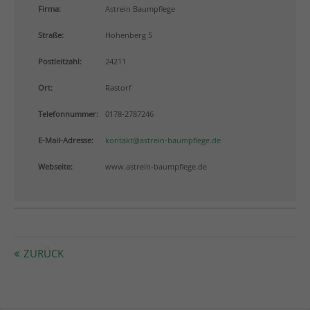
info@yourdomain.com
Firma:
Astrein Baumpflege
Straße:
Hohenberg 5
About us
Postleitzahl:
24211
Lorem ipsum dolor sit amet, consectetuer adipiscing
elit.
Ort:
Rastorf
Aenean commodo ligula eget dolor. Aenean massa.
Telefonnummer:
0178-2787246
Cum sociis natoque penatibus et magnis dis
parturient montes, nascetur ridiculus mus. Donec
E-Mail-Adresse:
kontakt@astrein-baumpflege.de
quam felis, ultricies nec.
Webseite:
www.astrein-baumpflege.de
ZURÜCK