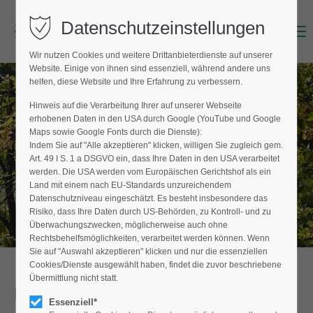
Datenschutzeinstellungen
Menu
Login
Wir nutzen Cookies und weitere Drittanbieterdienste auf unserer
Benutzername (E-Mailadresse)
Website. Einige von ihnen sind essenziell, während andere uns
helfen, diese Website und Ihre Erfahrung zu verbessern.
Hinweis auf die Verarbeitung Ihrer auf unserer Webseite
BAUMPFLEGER FINDEN
erhobenen Daten in den USA durch Google (YouTube und Google
Passwort
Maps sowie Google Fonts durch die Dienste):
Hier finden Sie den Fachbetrieb in Ihrer
Indem Sie auf "Alle akzeptieren" klicken, willigen Sie zugleich gem.
Nähe
Art. 49 I S. 1 a DSGVO ein, dass Ihre Daten in den USA verarbeitet
werden. Die USA werden vom Europäischen Gerichtshof als ein
Land mit einem nach EU-Standards unzureichendem
Datenschutzniveau eingeschätzt. Es besteht insbesondere das
Anmelden
Risiko, dass Ihre Daten durch US-Behörden, zu Kontroll- und zu
Überwachungszwecken, möglicherweise auch ohne
Register
|
Lost your password?
Rechtsbehelfsmöglichkeiten, verarbeitet werden können. Wenn
Sie auf "Auswahl akzeptieren" klicken und nur die essenziellen
Support
Cookies/Dienste ausgewählt haben, findet die zuvor beschriebene
Übermittlung nicht statt.
Detailansicht
Lorem ipsum dolor sit amet:
Essenziell*