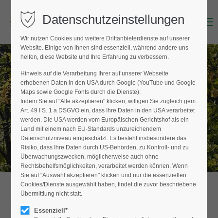
Datenschutzeinstellungen
Menu
Login
Wir nutzen Cookies und weitere Drittanbieterdienste auf unserer
Benutzername (E-Mailadresse)
Website. Einige von ihnen sind essenziell, während andere uns
helfen, diese Website und Ihre Erfahrung zu verbessern.
Hinweis auf die Verarbeitung Ihrer auf unserer Webseite
BAUMPFLEGER FINDEN
erhobenen Daten in den USA durch Google (YouTube und Google
Passwort
Maps sowie Google Fonts durch die Dienste):
Hier finden Sie den Fachbetrieb in Ihrer
Indem Sie auf "Alle akzeptieren" klicken, willigen Sie zugleich gem.
Nähe
Art. 49 I S. 1 a DSGVO ein, dass Ihre Daten in den USA verarbeitet
werden. Die USA werden vom Europäischen Gerichtshof als ein
Land mit einem nach EU-Standards unzureichendem
Datenschutzniveau eingeschätzt. Es besteht insbesondere das
Anmelden
Risiko, dass Ihre Daten durch US-Behörden, zu Kontroll- und zu
Überwachungszwecken, möglicherweise auch ohne
Register
|
Lost your password?
Rechtsbehelfsmöglichkeiten, verarbeitet werden können. Wenn
Sie auf "Auswahl akzeptieren" klicken und nur die essenziellen
Support
Cookies/Dienste ausgewählt haben, findet die zuvor beschriebene
Übermittlung nicht statt.
Detailansicht
Lorem ipsum dolor sit amet:
Essenziell*