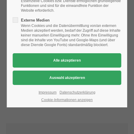
Essenzielle Cookies bzw. Dienste ermöglichen grundlegende
Funktionen und sind für die einwandfreie Funktion der
Website erforderlich.
24h
Aufgrund der Datenschutzeinstellungen wird die Karte
Externe Medien
/ 365days
nicht angezeigt.
Wenn Cookies und die Datenübermittlung von/an externen
Medien akzeptiert werden, bedarf der Zugriff auf diese Inhalte
Bitte ändern Sie die
Datenschutz-Einstellungen
, indem Sie
keiner manuellen Einwilligung mehr. Ohne Ihre Einwilligung
auch "externe Medien" zulassen.
sind die Inhalte von YouTube und Google-Maps (und über
diese Dienste Google Fonts) standardmäßig blockiert.
We offer support for our customers
Mon - Fri 8:00am - 5:00pm
(GMT +1)
Get in touch
Cybersteel Inc.
376-293 City Road, Suite 600
San Francisco, CA 94102
Impressum
Datenschutzerklärung
Cookie-Informationen anzeigen
Have any questions?
+44 1234 567 890
Drop us a line