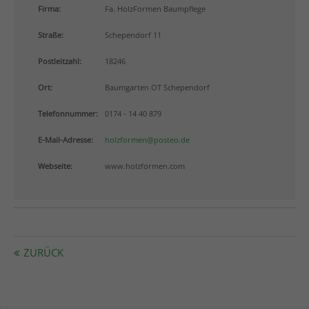
info@yourdomain.com
Firma:
Fa. HolzFormen Baumpflege
Straße:
Schependorf 11
About us
Postleitzahl:
18246
Lorem ipsum dolor sit amet, consectetuer adipiscing
elit.
Ort:
Baumgarten OT Schependorf
Aenean commodo ligula eget dolor. Aenean massa.
Telefonnummer:
0174 - 14 40 879
Cum sociis natoque penatibus et magnis dis
parturient montes, nascetur ridiculus mus. Donec
E-Mail-Adresse:
holzformen@posteo.de
quam felis, ultricies nec.
Webseite:
www.holzformen.com
ZURÜCK