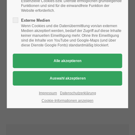
Essenzielle Cookies bzw. Dienste ermöglichen grundlegende
Funktionen und sind für die einwandfreie Funktion der
Website erforderlich.
24h
Aufgrund der Datenschutzeinstellungen wird die Karte
Externe Medien
/ 365days
nicht angezeigt.
Wenn Cookies und die Datenübermittlung von/an externen
Medien akzeptiert werden, bedarf der Zugriff auf diese Inhalte
Bitte ändern Sie die
Datenschutz-Einstellungen
, indem Sie
keiner manuellen Einwilligung mehr. Ohne Ihre Einwilligung
auch "externe Medien" zulassen.
sind die Inhalte von YouTube und Google-Maps (und über
diese Dienste Google Fonts) standardmäßig blockiert.
We offer support for our customers
Mon - Fri 8:00am - 5:00pm
(GMT +1)
Get in touch
Cybersteel Inc.
376-293 City Road, Suite 600
San Francisco, CA 94102
Impressum
Datenschutzerklärung
Cookie-Informationen anzeigen
Have any questions?
+44 1234 567 890
Drop us a line