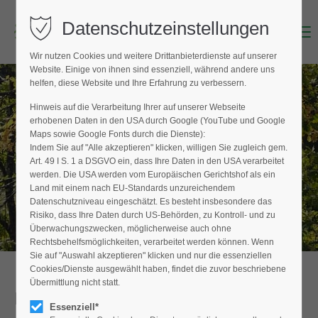
Datenschutzeinstellungen
Menu
Login
Wir nutzen Cookies und weitere Drittanbieterdienste auf unserer
Benutzername (E-Mailadresse)
Website. Einige von ihnen sind essenziell, während andere uns
helfen, diese Website und Ihre Erfahrung zu verbessern.
Hinweis auf die Verarbeitung Ihrer auf unserer Webseite
BAUMPFLEGER FINDEN
erhobenen Daten in den USA durch Google (YouTube und Google
Passwort
Maps sowie Google Fonts durch die Dienste):
Hier finden Sie den Fachbetrieb in Ihrer
Indem Sie auf "Alle akzeptieren" klicken, willigen Sie zugleich gem.
Nähe
Art. 49 I S. 1 a DSGVO ein, dass Ihre Daten in den USA verarbeitet
werden. Die USA werden vom Europäischen Gerichtshof als ein
Land mit einem nach EU-Standards unzureichendem
Datenschutzniveau eingeschätzt. Es besteht insbesondere das
Anmelden
Risiko, dass Ihre Daten durch US-Behörden, zu Kontroll- und zu
Überwachungszwecken, möglicherweise auch ohne
Register
|
Lost your password?
Rechtsbehelfsmöglichkeiten, verarbeitet werden können. Wenn
Sie auf "Auswahl akzeptieren" klicken und nur die essenziellen
Support
Cookies/Dienste ausgewählt haben, findet die zuvor beschriebene
Übermittlung nicht statt.
Detailansicht
Lorem ipsum dolor sit amet:
Essenziell*