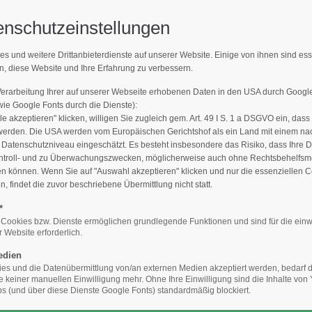
enschutzeinstellungen
Support
Get 
es und weitere Drittanbieterdienste auf unserer Website. Einige von ihnen sind es
MPFLEGER FINDEN
n, diese Website und Ihre Erfahrung zu verbessern.
E-Mailadresse)
Lorem ipsum dolor sit amet:
Cyberste
376-293
Verarbeitung Ihrer auf unserer Webseite erhobenen Daten in den USA durch Goog
den Sie den Fachbetrieb in Ihrer N
San Fra
e Google Fonts durch die Dienste):
le akzeptieren" klicken, willigen Sie zugleich gem. Art. 49 I S. 1 a DSGVO ein, dass
24h
werden. Die USA werden vom Europäischen Gerichtshof als ein Land mit einem n
/
Hav
atenschutzniveau eingeschätzt. Es besteht insbesondere das Risiko, dass Ihre 
ntroll- und zu Überwachungszwecken, möglicherweise auch ohne Rechtsbehelfsmö
+44
365days
en können. Wenn Sie auf "Auswahl akzeptieren" klicken und nur die essenziellen 
 findet die zuvor beschriebene Übermittlung nicht statt.
Drop
inf
*
Baumpfleger finden
Die Qualität macht´s: Geprüfter Baumpflege
 Cookies bzw. Dienste ermöglichen grundlegende Funktionen und sind für die einw
 Website erforderlich.
We offer support for our
your password?
customers
edien
Mon - Fri 8:00am - 5:00pm
s und die Datenübermittlung von/an externen Medien akzeptiert werden, bedarf de
ansicht
(GMT +1)
te keiner manuellen Einwilligung mehr. Ohne Ihre Einwilligung sind die Inhalte vo
 (und über diese Dienste Google Fonts) standardmäßig blockiert.