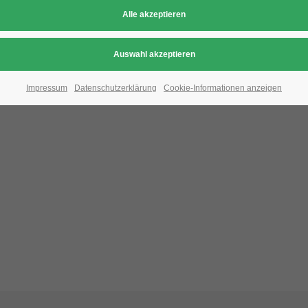
Aufgrund der Datenschutzeinstellungen wird di
Bitte ändern Sie die
Datenschutz-Einstellungen
, indem S
Impressum
Datenschutzerklärung
Cookie-Informationen anzeigen