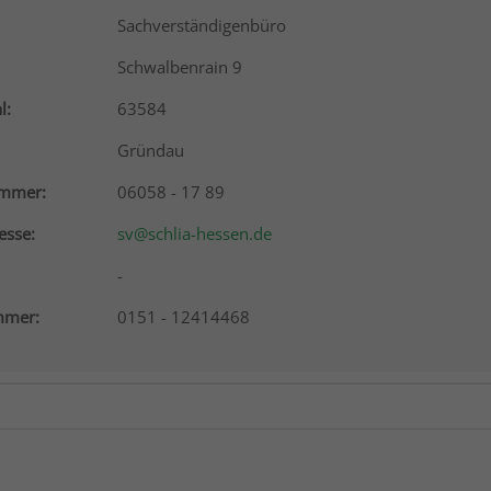
Sachverständigenbüro
Schwalbenrain 9
l:
63584
Gründau
ummer:
06058 - 17 89
esse:
sv@schlia-hessen.de
-
mer:
0151 - 12414468