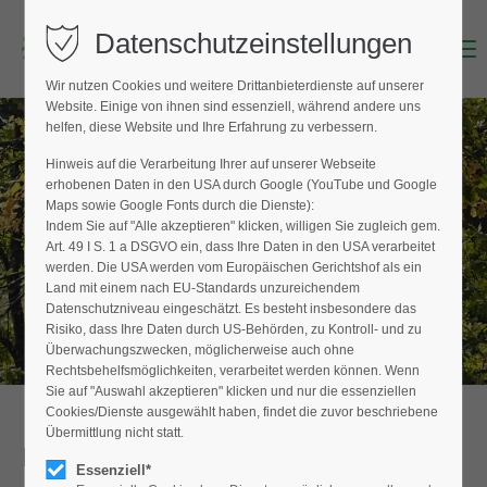
Datenschutzeinstellungen
Menu
Login
Wir nutzen Cookies und weitere Drittanbieterdienste auf unserer
Benutzername (E-Mailadresse)
Website. Einige von ihnen sind essenziell, während andere uns
helfen, diese Website und Ihre Erfahrung zu verbessern.
Hinweis auf die Verarbeitung Ihrer auf unserer Webseite
BAUMPFLEGER FINDEN
erhobenen Daten in den USA durch Google (YouTube und Google
Passwort
Maps sowie Google Fonts durch die Dienste):
Hier finden Sie den Fachbetrieb in Ihrer
Indem Sie auf "Alle akzeptieren" klicken, willigen Sie zugleich gem.
Nähe
Art. 49 I S. 1 a DSGVO ein, dass Ihre Daten in den USA verarbeitet
werden. Die USA werden vom Europäischen Gerichtshof als ein
Land mit einem nach EU-Standards unzureichendem
Datenschutzniveau eingeschätzt. Es besteht insbesondere das
Anmelden
Risiko, dass Ihre Daten durch US-Behörden, zu Kontroll- und zu
Überwachungszwecken, möglicherweise auch ohne
Register
|
Lost your password?
Rechtsbehelfsmöglichkeiten, verarbeitet werden können. Wenn
Sie auf "Auswahl akzeptieren" klicken und nur die essenziellen
Support
Cookies/Dienste ausgewählt haben, findet die zuvor beschriebene
Übermittlung nicht statt.
Detailansicht
Lorem ipsum dolor sit amet:
Essenziell*