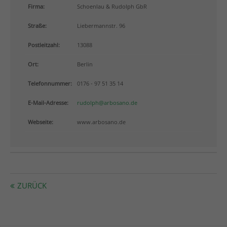
info@yourdomain.com
Firma:
Schoenlau & Rudolph GbR
Straße:
Liebermannstr. 96
About us
Postleitzahl:
13088
Lorem ipsum dolor sit amet, consectetuer adipiscing
elit.
Ort:
Berlin
Aenean commodo ligula eget dolor. Aenean massa.
Telefonnummer:
0176 - 97 51 35 14
Cum sociis natoque penatibus et magnis dis
parturient montes, nascetur ridiculus mus. Donec
E-Mail-Adresse:
rudolph@arbosano.de
quam felis, ultricies nec.
Webseite:
www.arbosano.de
ZURÜCK