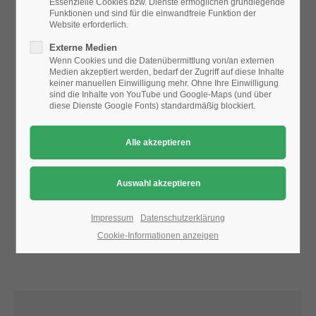
Essenzielle Cookies bzw. Dienste ermöglichen grundlegende
Funktionen und sind für die einwandfreie Funktion der
Website erforderlich.
24h
Aufgrund der Datenschutzeinstellungen wird die Karte
Externe Medien
/ 365days
nicht angezeigt.
Wenn Cookies und die Datenübermittlung von/an externen
Medien akzeptiert werden, bedarf der Zugriff auf diese Inhalte
Bitte ändern Sie die
Datenschutz-Einstellungen
, indem Sie
keiner manuellen Einwilligung mehr. Ohne Ihre Einwilligung
auch "externe Medien" zulassen.
sind die Inhalte von YouTube und Google-Maps (und über
diese Dienste Google Fonts) standardmäßig blockiert.
We offer support for our customers
Mon - Fri 8:00am - 5:00pm
(GMT +1)
Get in touch
Cybersteel Inc.
376-293 City Road, Suite 600
San Francisco, CA 94102
Impressum
Datenschutzerklärung
Cookie-Informationen anzeigen
Have any questions?
+44 1234 567 890
Drop us a line