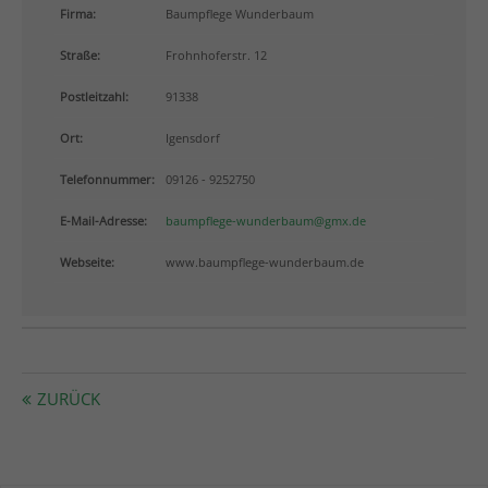
info@yourdomain.com
Firma:
Baumpflege Wunderbaum
Straße:
Frohnhoferstr. 12
About us
Postleitzahl:
91338
Lorem ipsum dolor sit amet, consectetuer adipiscing
elit.
Ort:
Igensdorf
Aenean commodo ligula eget dolor. Aenean massa.
Telefonnummer:
09126 - 9252750
Cum sociis natoque penatibus et magnis dis
parturient montes, nascetur ridiculus mus. Donec
E-Mail-Adresse:
baumpflege-wunderbaum@gmx.de
quam felis, ultricies nec.
Webseite:
www.baumpflege-wunderbaum.de
ZURÜCK