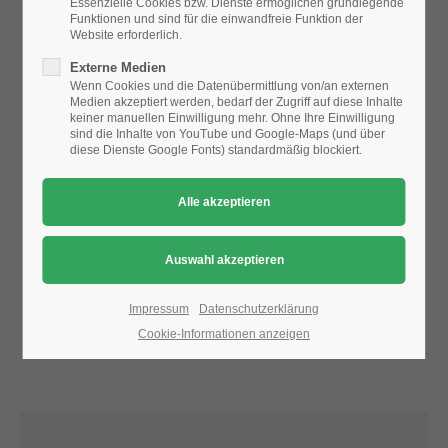
Essenzielle Cookies bzw. Dienste ermöglichen grundlegende
Funktionen und sind für die einwandfreie Funktion der
Website erforderlich.
24h
Aufgrund der Datenschutzeinstellungen wird die Karte
Externe Medien
/ 365days
nicht angezeigt.
Wenn Cookies und die Datenübermittlung von/an externen
Medien akzeptiert werden, bedarf der Zugriff auf diese Inhalte
Bitte ändern Sie die
Datenschutz-Einstellungen
, indem Sie
keiner manuellen Einwilligung mehr. Ohne Ihre Einwilligung
auch "externe Medien" zulassen.
sind die Inhalte von YouTube und Google-Maps (und über
diese Dienste Google Fonts) standardmäßig blockiert.
We offer support for our customers
Mon - Fri 8:00am - 5:00pm
(GMT +1)
Get in touch
Cybersteel Inc.
376-293 City Road, Suite 600
San Francisco, CA 94102
Impressum
Datenschutzerklärung
Cookie-Informationen anzeigen
Have any questions?
+44 1234 567 890
Drop us a line