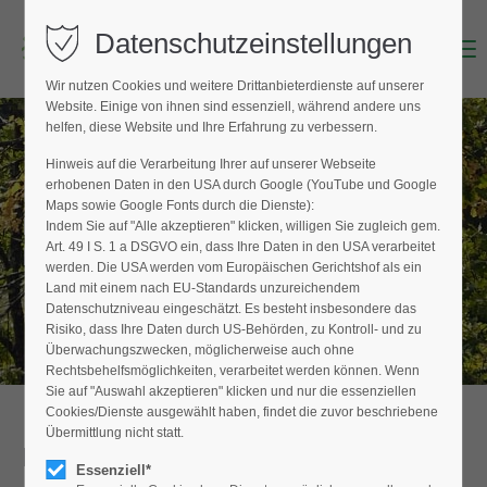
Datenschutzeinstellungen
Menu
Login
Wir nutzen Cookies und weitere Drittanbieterdienste auf unserer
Benutzername (E-Mailadresse)
Website. Einige von ihnen sind essenziell, während andere uns
helfen, diese Website und Ihre Erfahrung zu verbessern.
Hinweis auf die Verarbeitung Ihrer auf unserer Webseite
BAUMPFLEGER FINDEN
erhobenen Daten in den USA durch Google (YouTube und Google
Passwort
Maps sowie Google Fonts durch die Dienste):
Hier finden Sie den Fachbetrieb in Ihrer
Indem Sie auf "Alle akzeptieren" klicken, willigen Sie zugleich gem.
Nähe
Art. 49 I S. 1 a DSGVO ein, dass Ihre Daten in den USA verarbeitet
werden. Die USA werden vom Europäischen Gerichtshof als ein
Land mit einem nach EU-Standards unzureichendem
Datenschutzniveau eingeschätzt. Es besteht insbesondere das
Anmelden
Risiko, dass Ihre Daten durch US-Behörden, zu Kontroll- und zu
Überwachungszwecken, möglicherweise auch ohne
Register
|
Lost your password?
Rechtsbehelfsmöglichkeiten, verarbeitet werden können. Wenn
Sie auf "Auswahl akzeptieren" klicken und nur die essenziellen
Support
Cookies/Dienste ausgewählt haben, findet die zuvor beschriebene
Übermittlung nicht statt.
Detailansicht
Lorem ipsum dolor sit amet:
Essenziell*