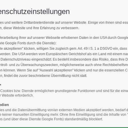
enschutzeinstellungen
Support
Get 
es und weitere Drittanbieterdienste auf unserer Website. Einige von ihnen sind es
MPFLEGER FINDEN
n, diese Website und Ihre Erfahrung zu verbessern.
E-Mailadresse)
Lorem ipsum dolor sit amet:
Cyberste
376-293
Verarbeitung Ihrer auf unserer Webseite erhobenen Daten in den USA durch Goog
den Sie den Fachbetrieb in Ihrer N
San Fra
e Google Fonts durch die Dienste):
le akzeptieren" klicken, willigen Sie zugleich gem. Art. 49 I S. 1 a DSGVO ein, dass
24h
werden. Die USA werden vom Europäischen Gerichtshof als ein Land mit einem n
/
Hav
atenschutzniveau eingeschätzt. Es besteht insbesondere das Risiko, dass Ihre 
ntroll- und zu Überwachungszwecken, möglicherweise auch ohne Rechtsbehelfsmö
+44
365days
en können. Wenn Sie auf "Auswahl akzeptieren" klicken und nur die essenziellen 
 findet die zuvor beschriebene Übermittlung nicht statt.
Drop
inf
*
Baumpfleger finden
Die Qualität macht´s: Geprüfter Baumpflege
 Cookies bzw. Dienste ermöglichen grundlegende Funktionen und sind für die einw
 Website erforderlich.
We offer support for our
your password?
customers
edien
Mon - Fri 8:00am - 5:00pm
s und die Datenübermittlung von/an externen Medien akzeptiert werden, bedarf de
ansicht
(GMT +1)
te keiner manuellen Einwilligung mehr. Ohne Ihre Einwilligung sind die Inhalte vo
 (und über diese Dienste Google Fonts) standardmäßig blockiert.