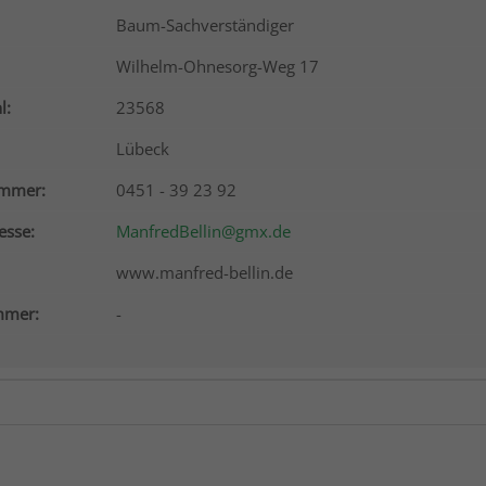
Baum-Sachverständiger
Wilhelm-Ohnesorg-Weg 17
l:
23568
Lübeck
ummer:
0451 - 39 23 92
esse:
ManfredBellin@gmx.de
www.manfred-bellin.de
mer:
-