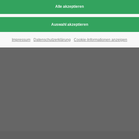
Aufgrund der Datenschutzeinstellungen wird di
Bitte ändern Sie die
Datenschutz-Einstellungen
, indem S
Impressum
Datenschutzerklärung
Cookie-Informationen anzeigen