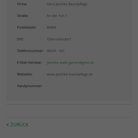
info@yourdomain.com
Firma:
Gerd Jeschke Baumpflege
Straße:
An der Ach 1
About us
Postleitzahl:
86869
Lorem ipsum dolor sit amet, consectetuer adipiscing
elit.
Ort:
Oberostendorf
Aenean commodo ligula eget dolor. Aenean massa.
Telefonnummer:
08243 - 421
Cum sociis natoque penatibus et magnis dis
parturient montes, nascetur ridiculus mus. Donec
E-Mail-Adresse:
jeschke-wald-garten@gmx.de
quam felis, ultricies nec.
Webseite:
www.jeschke-baumpflege.de
Handynummer:
-
ZURÜCK