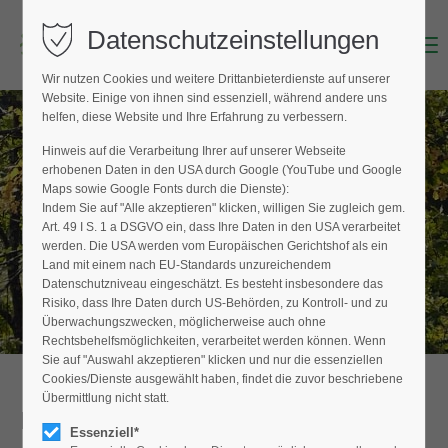
Datenschutzeinstellungen
Menu
Login
Wir nutzen Cookies und weitere Drittanbieterdienste auf unserer
Benutzername (E-Mailadresse)
Website. Einige von ihnen sind essenziell, während andere uns
helfen, diese Website und Ihre Erfahrung zu verbessern.
Hinweis auf die Verarbeitung Ihrer auf unserer Webseite
BAUMPFLEGER FINDEN
erhobenen Daten in den USA durch Google (YouTube und Google
Passwort
Maps sowie Google Fonts durch die Dienste):
Hier finden Sie den Fachbetrieb in Ihrer
Indem Sie auf "Alle akzeptieren" klicken, willigen Sie zugleich gem.
Nähe
Art. 49 I S. 1 a DSGVO ein, dass Ihre Daten in den USA verarbeitet
werden. Die USA werden vom Europäischen Gerichtshof als ein
Land mit einem nach EU-Standards unzureichendem
Datenschutzniveau eingeschätzt. Es besteht insbesondere das
Anmelden
Risiko, dass Ihre Daten durch US-Behörden, zu Kontroll- und zu
Überwachungszwecken, möglicherweise auch ohne
Register
|
Lost your password?
Rechtsbehelfsmöglichkeiten, verarbeitet werden können. Wenn
Sie auf "Auswahl akzeptieren" klicken und nur die essenziellen
Support
Cookies/Dienste ausgewählt haben, findet die zuvor beschriebene
Übermittlung nicht statt.
Detailansicht
Lorem ipsum dolor sit amet:
Essenziell*