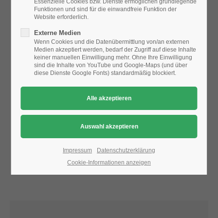
Essenzielle Cookies bzw. Dienste ermöglichen grundlegende
Funktionen und sind für die einwandfreie Funktion der
Website erforderlich.
24h
Aufgrund der Datenschutzeinstellungen wird die Karte
Externe Medien
/ 365days
nicht angezeigt.
Wenn Cookies und die Datenübermittlung von/an externen
Medien akzeptiert werden, bedarf der Zugriff auf diese Inhalte
Bitte ändern Sie die
Datenschutz-Einstellungen
, indem Sie
keiner manuellen Einwilligung mehr. Ohne Ihre Einwilligung
auch "externe Medien" zulassen.
sind die Inhalte von YouTube und Google-Maps (und über
diese Dienste Google Fonts) standardmäßig blockiert.
We offer support for our customers
Mon - Fri 8:00am - 5:00pm
(GMT +1)
Get in touch
Cybersteel Inc.
376-293 City Road, Suite 600
San Francisco, CA 94102
Impressum
Datenschutzerklärung
Cookie-Informationen anzeigen
Have any questions?
+44 1234 567 890
Drop us a line