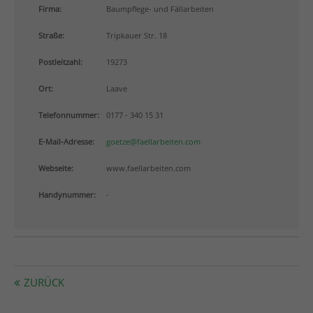
info@yourdomain.com
Firma:
Baumpflege- und Fällarbeiten
Straße:
Tripkauer Str. 18
About us
Postleitzahl:
19273
Lorem ipsum dolor sit amet, consectetuer adipiscing
elit.
Ort:
Laave
Aenean commodo ligula eget dolor. Aenean massa.
Telefonnummer:
0177 - 340 15 31
Cum sociis natoque penatibus et magnis dis
parturient montes, nascetur ridiculus mus. Donec
E-Mail-Adresse:
goetze@faellarbeiten.com
quam felis, ultricies nec.
Webseite:
www.faellarbeiten.com
Handynummer:
-
ZURÜCK