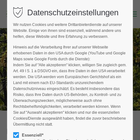
Datenschutzeinstellungen
Menu
Login
Wir nutzen Cookies und weitere Drittanbieterdienste auf unserer
Benutzername (E-Mailadresse)
Website. Einige von ihnen sind essenziell, während andere uns
helfen, diese Website und Ihre Erfahrung zu verbessern.
Hinweis auf die Verarbeitung Ihrer auf unserer Webseite
BAUMPFLEGER FINDEN
erhobenen Daten in den USA durch Google (YouTube und Google
Passwort
Maps sowie Google Fonts durch die Dienste):
Hier finden Sie den Fachbetrieb in Ihrer
Indem Sie auf "Alle akzeptieren" klicken, willigen Sie zugleich gem.
Nähe
Art. 49 I S. 1 a DSGVO ein, dass Ihre Daten in den USA verarbeitet
werden. Die USA werden vom Europäischen Gerichtshof als ein
Land mit einem nach EU-Standards unzureichendem
Datenschutzniveau eingeschätzt. Es besteht insbesondere das
Anmelden
Risiko, dass Ihre Daten durch US-Behörden, zu Kontroll- und zu
Überwachungszwecken, möglicherweise auch ohne
Register
|
Lost your password?
Rechtsbehelfsmöglichkeiten, verarbeitet werden können. Wenn
Sie auf "Auswahl akzeptieren" klicken und nur die essenziellen
Support
Cookies/Dienste ausgewählt haben, findet die zuvor beschriebene
Übermittlung nicht statt.
Detailansicht
Lorem ipsum dolor sit amet:
Essenziell*