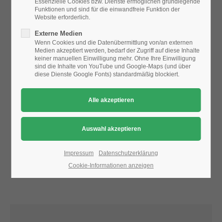
Essenzielle Cookies bzw. Dienste ermöglichen grundlegende
Funktionen und sind für die einwandfreie Funktion der
Website erforderlich.
24h
Aufgrund der Datenschutzeinstellungen wird die Karte
Externe Medien
/ 365days
nicht angezeigt.
Wenn Cookies und die Datenübermittlung von/an externen
Medien akzeptiert werden, bedarf der Zugriff auf diese Inhalte
Bitte ändern Sie die
Datenschutz-Einstellungen
, indem Sie
keiner manuellen Einwilligung mehr. Ohne Ihre Einwilligung
auch "externe Medien" zulassen.
sind die Inhalte von YouTube und Google-Maps (und über
diese Dienste Google Fonts) standardmäßig blockiert.
We offer support for our customers
Mon - Fri 8:00am - 5:00pm
(GMT +1)
Get in touch
Cybersteel Inc.
376-293 City Road, Suite 600
San Francisco, CA 94102
Impressum
Datenschutzerklärung
Cookie-Informationen anzeigen
Have any questions?
+44 1234 567 890
Drop us a line