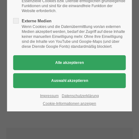
Essenzielle Cookies bzw. Dienste ermöglichen grundlegende
Funktionen und sind für die einwandfreie Funktion der
Website erforderlich.
24h
Aufgrund der Datenschutzeinstellungen wird die Karte
Externe Medien
/ 365days
nicht angezeigt.
Wenn Cookies und die Datenübermittlung von/an externen
Medien akzeptiert werden, bedarf der Zugriff auf diese Inhalte
Bitte ändern Sie die
Datenschutz-Einstellungen
, indem Sie
keiner manuellen Einwilligung mehr. Ohne Ihre Einwilligung
auch "externe Medien" zulassen.
sind die Inhalte von YouTube und Google-Maps (und über
diese Dienste Google Fonts) standardmäßig blockiert.
We offer support for our customers
Mon - Fri 8:00am - 5:00pm
(GMT +1)
Get in touch
Cybersteel Inc.
376-293 City Road, Suite 600
San Francisco, CA 94102
Impressum
Datenschutzerklärung
Cookie-Informationen anzeigen
Have any questions?
+44 1234 567 890
Drop us a line