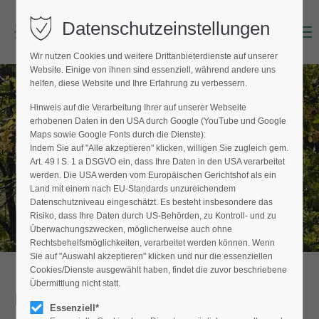
Datenschutzeinstellungen
Menu
Login
Wir nutzen Cookies und weitere Drittanbieterdienste auf unserer
Benutzername (E-Mailadresse)
Website. Einige von ihnen sind essenziell, während andere uns
helfen, diese Website und Ihre Erfahrung zu verbessern.
Hinweis auf die Verarbeitung Ihrer auf unserer Webseite
BAUMPFLEGER FINDEN
erhobenen Daten in den USA durch Google (YouTube und Google
Passwort
Maps sowie Google Fonts durch die Dienste):
Hier finden Sie den Fachbetrieb in Ihrer
Indem Sie auf "Alle akzeptieren" klicken, willigen Sie zugleich gem.
Nähe
Art. 49 I S. 1 a DSGVO ein, dass Ihre Daten in den USA verarbeitet
werden. Die USA werden vom Europäischen Gerichtshof als ein
Land mit einem nach EU-Standards unzureichendem
Datenschutzniveau eingeschätzt. Es besteht insbesondere das
Anmelden
Risiko, dass Ihre Daten durch US-Behörden, zu Kontroll- und zu
Überwachungszwecken, möglicherweise auch ohne
Register
|
Lost your password?
Rechtsbehelfsmöglichkeiten, verarbeitet werden können. Wenn
Sie auf "Auswahl akzeptieren" klicken und nur die essenziellen
Support
Cookies/Dienste ausgewählt haben, findet die zuvor beschriebene
Übermittlung nicht statt.
Detailansicht
Lorem ipsum dolor sit amet:
Essenziell*