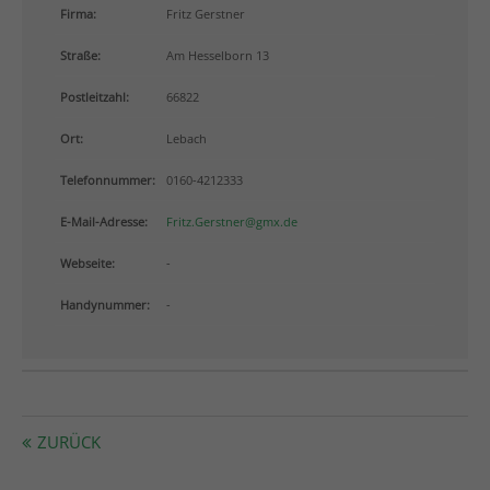
info@yourdomain.com
Firma:
Fritz Gerstner
Straße:
Am Hesselborn 13
About us
Postleitzahl:
66822
Lorem ipsum dolor sit amet, consectetuer adipiscing
elit.
Ort:
Lebach
Aenean commodo ligula eget dolor. Aenean massa.
Telefonnummer:
0160-4212333
Cum sociis natoque penatibus et magnis dis
parturient montes, nascetur ridiculus mus. Donec
E-Mail-Adresse:
Fritz.Gerstner@gmx.de
quam felis, ultricies nec.
Webseite:
-
Handynummer:
-
ZURÜCK