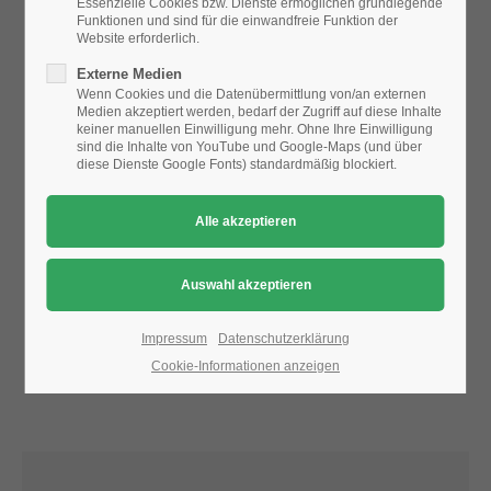
Essenzielle Cookies bzw. Dienste ermöglichen grundlegende
Funktionen und sind für die einwandfreie Funktion der
Website erforderlich.
24h
Aufgrund der Datenschutzeinstellungen wird die Karte
Externe Medien
/ 365days
nicht angezeigt.
Wenn Cookies und die Datenübermittlung von/an externen
Medien akzeptiert werden, bedarf der Zugriff auf diese Inhalte
Bitte ändern Sie die
Datenschutz-Einstellungen
, indem Sie
keiner manuellen Einwilligung mehr. Ohne Ihre Einwilligung
auch "externe Medien" zulassen.
sind die Inhalte von YouTube und Google-Maps (und über
diese Dienste Google Fonts) standardmäßig blockiert.
We offer support for our customers
Mon - Fri 8:00am - 5:00pm
(GMT +1)
Get in touch
Cybersteel Inc.
376-293 City Road, Suite 600
San Francisco, CA 94102
Impressum
Datenschutzerklärung
Cookie-Informationen anzeigen
Have any questions?
+44 1234 567 890
Drop us a line