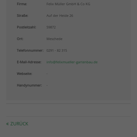
info@yourdomain.com
Firma:
Felix Müller GmbH & Co KG
Straße:
Auf der Heide 26
About us
Postleitzahl:
59872
Lorem ipsum dolor sit amet, consectetuer adipiscing
elit.
Ort:
Meschede
Aenean commodo ligula eget dolor. Aenean massa.
Telefonnummer:
0291 - 82 315
Cum sociis natoque penatibus et magnis dis
parturient montes, nascetur ridiculus mus. Donec
E-Mail-Adresse:
info@felixmueller-gartenbau.de
quam felis, ultricies nec.
Webseite:
-
Handynummer:
-
ZURÜCK