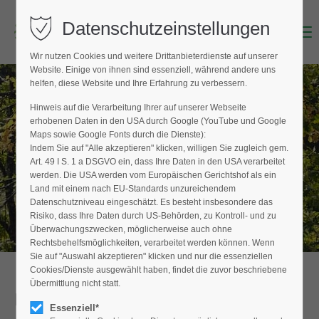
Datenschutzeinstellungen
Menu
Login
Wir nutzen Cookies und weitere Drittanbieterdienste auf unserer
Benutzername (E-Mailadresse)
Website. Einige von ihnen sind essenziell, während andere uns
helfen, diese Website und Ihre Erfahrung zu verbessern.
Hinweis auf die Verarbeitung Ihrer auf unserer Webseite
BAUMPFLEGER FINDEN
erhobenen Daten in den USA durch Google (YouTube und Google
Passwort
Maps sowie Google Fonts durch die Dienste):
Hier finden Sie den Fachbetrieb in Ihrer
Indem Sie auf "Alle akzeptieren" klicken, willigen Sie zugleich gem.
Nähe
Art. 49 I S. 1 a DSGVO ein, dass Ihre Daten in den USA verarbeitet
werden. Die USA werden vom Europäischen Gerichtshof als ein
Land mit einem nach EU-Standards unzureichendem
Datenschutzniveau eingeschätzt. Es besteht insbesondere das
Anmelden
Risiko, dass Ihre Daten durch US-Behörden, zu Kontroll- und zu
Überwachungszwecken, möglicherweise auch ohne
Register
|
Lost your password?
Rechtsbehelfsmöglichkeiten, verarbeitet werden können. Wenn
Sie auf "Auswahl akzeptieren" klicken und nur die essenziellen
Support
Cookies/Dienste ausgewählt haben, findet die zuvor beschriebene
Übermittlung nicht statt.
Detailansicht
Lorem ipsum dolor sit amet:
Essenziell*