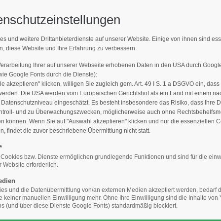
enschutzeinstellungen
Support
Get 
es und weitere Drittanbieterdienste auf unserer Website. Einige von ihnen sind es
MPFLEGER FINDEN
n, diese Website und Ihre Erfahrung zu verbessern.
E-Mailadresse)
Lorem ipsum dolor sit amet:
Cyberste
376-293
Verarbeitung Ihrer auf unserer Webseite erhobenen Daten in den USA durch Goog
den Sie den Fachbetrieb in Ihrer N
San Fra
e Google Fonts durch die Dienste):
le akzeptieren" klicken, willigen Sie zugleich gem. Art. 49 I S. 1 a DSGVO ein, dass
24h
werden. Die USA werden vom Europäischen Gerichtshof als ein Land mit einem n
/
Hav
atenschutzniveau eingeschätzt. Es besteht insbesondere das Risiko, dass Ihre 
ntroll- und zu Überwachungszwecken, möglicherweise auch ohne Rechtsbehelfsmö
+44
365days
en können. Wenn Sie auf "Auswahl akzeptieren" klicken und nur die essenziellen 
 findet die zuvor beschriebene Übermittlung nicht statt.
Drop
inf
*
Baumpfleger finden
Die Qualität macht´s: Geprüfter Baumpflege
 Cookies bzw. Dienste ermöglichen grundlegende Funktionen und sind für die einw
 Website erforderlich.
We offer support for our
your password?
customers
edien
Mon - Fri 8:00am - 5:00pm
s und die Datenübermittlung von/an externen Medien akzeptiert werden, bedarf de
ansicht
(GMT +1)
te keiner manuellen Einwilligung mehr. Ohne Ihre Einwilligung sind die Inhalte vo
 (und über diese Dienste Google Fonts) standardmäßig blockiert.