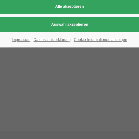
Aufgrund der Datenschutzeinstellungen wird di
Bitte ändern Sie die
Datenschutz-Einstellungen
, indem S
Impressum
Datenschutzerklärung
Cookie-Informationen anzeigen