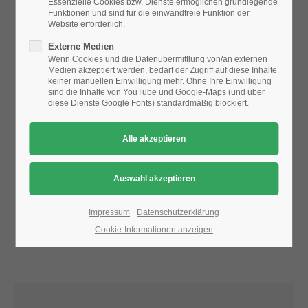
Essenzielle Cookies bzw. Dienste ermöglichen grundlegende
Funktionen und sind für die einwandfreie Funktion der
Website erforderlich.
24h
Aufgrund der Datenschutzeinstellungen wird die Karte
Externe Medien
/ 365days
nicht angezeigt.
Wenn Cookies und die Datenübermittlung von/an externen
Medien akzeptiert werden, bedarf der Zugriff auf diese Inhalte
Bitte ändern Sie die
Datenschutz-Einstellungen
, indem Sie
keiner manuellen Einwilligung mehr. Ohne Ihre Einwilligung
auch "externe Medien" zulassen.
sind die Inhalte von YouTube und Google-Maps (und über
diese Dienste Google Fonts) standardmäßig blockiert.
We offer support for our customers
Mon - Fri 8:00am - 5:00pm
(GMT +1)
Get in touch
Cybersteel Inc.
376-293 City Road, Suite 600
San Francisco, CA 94102
Impressum
Datenschutzerklärung
Cookie-Informationen anzeigen
Have any questions?
+44 1234 567 890
Drop us a line