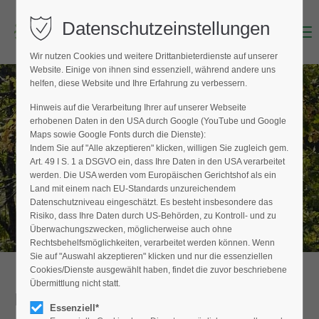
Datenschutzeinstellungen
Menu
Login
Wir nutzen Cookies und weitere Drittanbieterdienste auf unserer
Benutzername (E-Mailadresse)
Website. Einige von ihnen sind essenziell, während andere uns
helfen, diese Website und Ihre Erfahrung zu verbessern.
Hinweis auf die Verarbeitung Ihrer auf unserer Webseite
BAUMPFLEGER FINDEN
erhobenen Daten in den USA durch Google (YouTube und Google
Passwort
Maps sowie Google Fonts durch die Dienste):
Hier finden Sie den Fachbetrieb in Ihrer
Indem Sie auf "Alle akzeptieren" klicken, willigen Sie zugleich gem.
Nähe
Art. 49 I S. 1 a DSGVO ein, dass Ihre Daten in den USA verarbeitet
werden. Die USA werden vom Europäischen Gerichtshof als ein
Land mit einem nach EU-Standards unzureichendem
Datenschutzniveau eingeschätzt. Es besteht insbesondere das
Anmelden
Risiko, dass Ihre Daten durch US-Behörden, zu Kontroll- und zu
Überwachungszwecken, möglicherweise auch ohne
Register
|
Lost your password?
Rechtsbehelfsmöglichkeiten, verarbeitet werden können. Wenn
Sie auf "Auswahl akzeptieren" klicken und nur die essenziellen
Support
Cookies/Dienste ausgewählt haben, findet die zuvor beschriebene
Übermittlung nicht statt.
Detailansicht
Lorem ipsum dolor sit amet:
Essenziell*