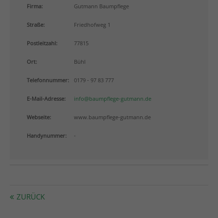
info@yourdomain.com
Firma:
Gutmann Baumpflege
Straße:
Friedhofweg 1
About us
Postleitzahl:
77815
Lorem ipsum dolor sit amet, consectetuer adipiscing
elit.
Ort:
Bühl
Aenean commodo ligula eget dolor. Aenean massa.
Telefonnummer:
0179 - 97 83 777
Cum sociis natoque penatibus et magnis dis
parturient montes, nascetur ridiculus mus. Donec
E-Mail-Adresse:
info@baumpflege-gutmann.de
quam felis, ultricies nec.
Webseite:
www.baumpflege-gutmann.de
Handynummer:
-
ZURÜCK